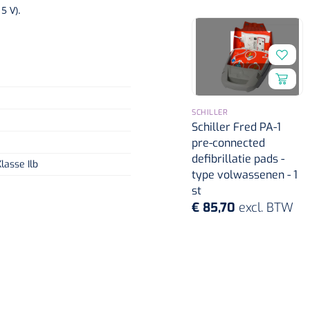
5 V).
SCHILLER
Schiller Fred PA-1
pre-connected
defibrillatie pads -
lasse Ilb
type volwassenen - 1
st
€ 85,70
excl. BTW
Nopa
1208566
Hysterometer Sims - niet
plooibaar - 32 cm - 1 st