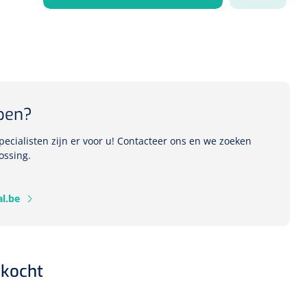
1541357
r Deb transparant -
oom - 1 st
pen?
ecialisten zijn er voor u! Contacteer ons en we zoeken
ossing.
l.be
kocht