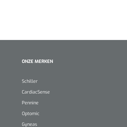
1620365
Evenup Sole - L
Nopa
st
Tang Colli
ONZE MERKEN
1007140
D™ silk
 3/0 - 16 mm - 75
Schiller
- 1 st
Mölnlycke
Mölnlycke
1010460
CardiacSense
Mepilex 
Mesalt® zoutverband - 7,5 x
23 cm - 1
7,5 cm - steriel - 30 st
Pennine
Optomic
Gyneas