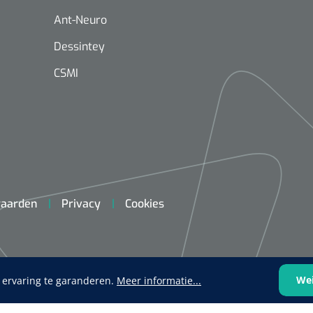
Ant-Neuro
Dessintey
CSMI
Mölnlycke
1603705
Mepilex® Ag - 20 x 50 cm - 2
st
aarden
Privacy
Cookies
Griffioen
Standaar
stomp/st
1572568
 schaar TUC recht
rp - 14,5 cm / 1 st
We
 ervaring te garanderen.
Meer informatie...