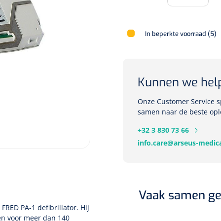
In beperkte voorraad (5)
Deb Stoko
Dispense
wit - chr
Kunnen we hel
Nopa
1207664
Onze Customer Service sp
Vaatklem Pean - zonder
samen naar de beste opl
tanden - gebogen - 14 cm - 1 st
+32 3 830 73 66
info.care@arseus-medica
Vaak samen ge
 FRED PA-1 defibrillator. Hij
gen voor meer dan 140