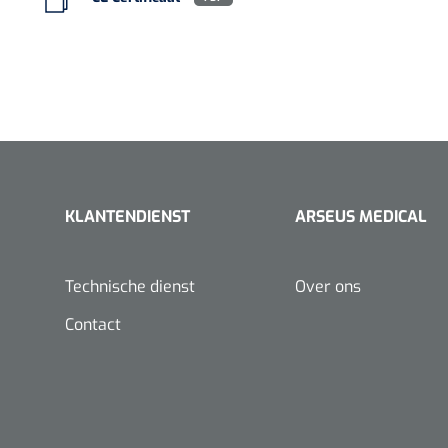
VACOped - 
(44-46) - 1 
KLANTENDIENST
ARSEUS MEDICAL
PERMA-HAN
hechtdraad
Technische dienst
Over ons
cm - FW502 
Contact