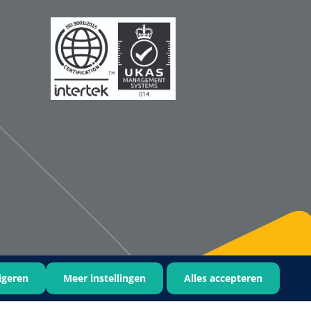
Qualiteam
1625789
RUBAN - breukband 4 banden
- 27 cm - L - 1 st
1016111
d schaar - gebogen -
omp - 14 cm - 1 st
igeren
Meer instellingen
Alles accepteren