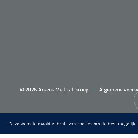
© 2026 Arseus Medical Group
Algemene voorw
Nopa
Metzenbaum
scherp sche
Deze website maakt gebruik van cookies om de best mogelijke
Home