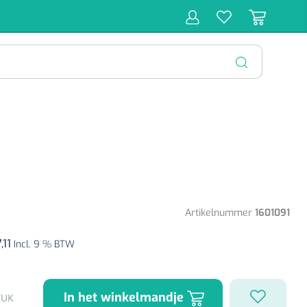
r
Behandeling
Diagnose
Monitoring
Chirurgie
SLUITEN
Artikelnummer
1601091
,11
Incl. 9 % BTW
In het winkelmandje
TUK