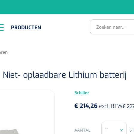
RODUCTEN
PRODUCTEN
Instrumenten
ADL &
EHBO &
Infrastructuu
Comfortzorg
Reanimatie
SULTATEN
toren
 Niet- oplaadbare Lithium batterij
Schiller
€ 214,26
excl. BTW
€ 227
1518857
lum - small/virgin
. 20 mm - 1 x 100 st
AANTAL
S