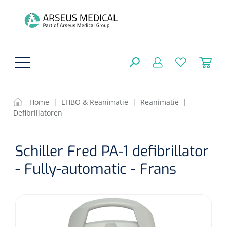
hoofdinhoud
Home
|
EHBO & Reanimatie
|
Reanimatie
|
Defibrillatoren
Fysiotherapie & Revalidatie
SLUITEN
Schiller Fred PA-1 defibrillator
FILTEREN
Incontinentiezorg
Functionele revalidatie
- Fully-automatic - Frans
Hand/arm revalidatie
Instrumenten
Eenmalige sondes
ZOEKRESULTATEN
Gangrevalidatie
Nelatonsondes
ADL & Comfortzorg
Klemmen
Vrouwensondes
Analytische revalidatie