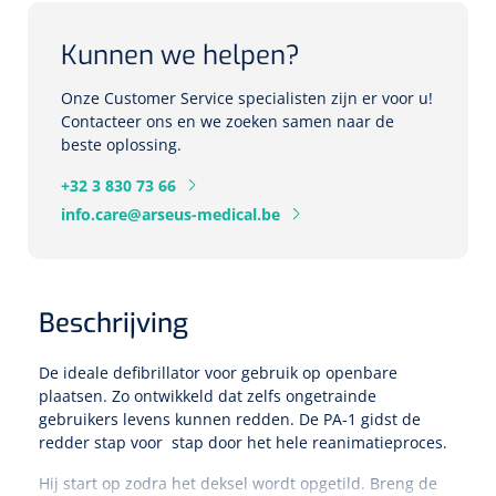
Eethulpmiddelen
Kunnen we helpen?
Urologie
Bestek
Onze Customer Service specialisten zijn er voor u!
Contacteer ons en we zoeken samen naar de
Eetplateau's
beste oplossing.
+32 3 830 73 66
Onderleggers
info.care@arseus-medical.be
Slabben
Nopa
1207664
Vaatklem Pean - zonder tanden - gebogen - 14 cm - 1 st
Borden
Beschrijving
Drinkhulpmiddelen
De ideale defibrillator voor gebruik op openbare
plaatsen. Zo ontwikkeld dat zelfs ongetrainde
Opzetstukken voor bekers
gebruikers levens kunnen redden. De PA-1 gidst de
redder stap voor stap door het hele reanimatieproces.
Bekers
Hij start op zodra het deksel wordt opgetild. Breng de