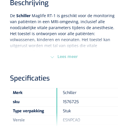
Beschrijving
Eethulpmiddelen
Urologie
De
Schiller
Maglife RT-1 is geschikt voor de monitoring
Bestek
van patiënten in een MRI-omgeving, inclusief alle
noodzakelijke vitale parameters tijdens de anesthesie.
Het toestel is ontworpen voor alle patiënten:
Eetplateau's
volwassenen, kinderen en neonaten. Het toestel kan
uitgerust worden met tal van opties die vitale
Onderleggers
parameters kunnen meten:
Lees meer
E: ECG
Slabben
Nopa
1207664
S: SpO2
Vaatklem Pean - zonder tanden - gebogen - 14 cm - 1 st
N: Non-invasive Blood Pressure
Specificaties
Borden
P: Perfusion Index
C: CO2
A: Anesthetic Agents
Merk
Schiller
Drinkhulpmiddelen
O: O2
sku
1576725
T: Temperature
Opzetstukken voor bekers
R: Respiration
Type verpakking
Stuk
Bekers
Versie
ESNPCAO