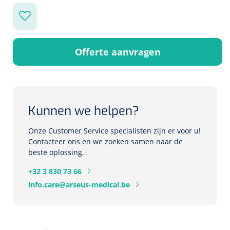
Herbruikbare curetten
Laser chirurgie
Massagetherapie
Holters
Biopsie punch
Surgical suction
ECG's
Ouderen Comfortzorg
Offerte aanvragen
Verpleegdekens
Spirometers
Warmtetherapie
Dopplers
Kunnen we helpen?
Fixatiemateriaal
Foetale dopplers
Onze Customer Service specialisten zijn er voor u!
Contacteer ons en we zoeken samen naar de
Positioneringsmateriaal
Vasculaire dopplers
beste oplossing.
Aangepaste kledij
+32 3 830 73 66
Foetale en Vasculaire dopplers
info.care@arseus-medical.be
Diversen
Lichtdiagnostiek
Verzwaringsdekens
Colposcopen