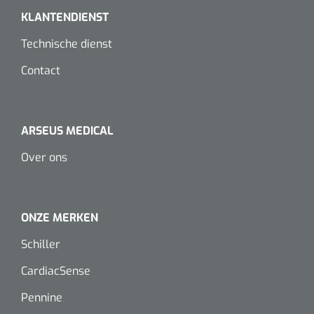
Dispenser Deb transparant - wit - chroom - 1 st
Douchetabouretten
KLANTENDIENST
Technische dienst
Toiletverhogers
Contact
Toiletbeugels
Transferhulpmiddelen
ARSEUS MEDICAL
Glijzeilen
Over ons
Draaischijven
ONZE MERKEN
Schiller
CardiacSense
Pennine