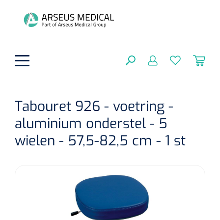
hoofdinhoud
Tabouret 926 - voetring -
aluminium onderstel - 5
Fysiotherapie & Revalidatie
SLUITEN
wielen - 57,5-82,5 cm - 1 st
FILTEREN
Incontinentiezorg
Functionele revalidatie
Hand/arm revalidatie
Instrumenten
Eenmalige sondes
ZOEKRESULTATEN
Gangrevalidatie
Nelatonsondes
ADL & Comfortzorg
Klemmen
Vrouwensondes
Analytische revalidatie