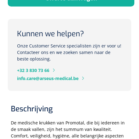
Herbruikbare curetten
Laser chirurgie
Massagetherapie
Holters
Biopsie punch
Surgical suction
ECG's
Ouderen Comfortzorg
Kunnen we helpen?
Verpleegdekens
Spirometers
Onze Customer Service specialisten zijn er voor u!
Contacteer ons en we zoeken samen naar de
Warmtetherapie
beste oplossing.
Dopplers
+32 3 830 73 66
Fixatiemateriaal
Foetale dopplers
info.care@arseus-medical.be
Positioneringsmateriaal
Vasculaire dopplers
Aangepaste kledij
Foetale en Vasculaire dopplers
Beschrijving
Diversen
De medische krukken van Promotal, die bij iedereen in
Lichtdiagnostiek
de smaak vallen, zijn het summum van kwaliteit.
Verzwaringsdekens
Colposcopen
Comfort, veiligheid, hygiëne, alle belangrijke aspecten