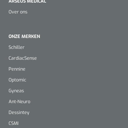
ARSEUS MEDICAL
Dispenser Deb transparant - wit - chroom - 1 st
Douchetabouretten
Over ons
Toiletverhogers
Toiletbeugels
ONZE MERKEN
Schiller
Transferhulpmiddelen
CardiacSense
Glijzeilen
Pennine
Draaischijven
Optomic
Gyneas
Ant-Neuro
Dessintey
CSMI