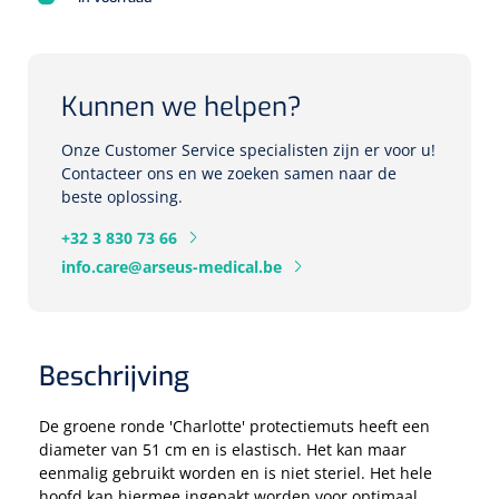
Herbruikbare curetten
Laser chirurgie
Massagetherapie
Holters
Biopsie punch
Surgical suction
Kunnen we helpen?
ECG's
Ouderen Comfortzorg
Verpleegdekens
Onze Customer Service specialisten zijn er voor u!
Spirometers
Contacteer ons en we zoeken samen naar de
beste oplossing.
Warmtetherapie
Dopplers
+32 3 830 73 66
Fixatiemateriaal
Foetale dopplers
info.care@arseus-medical.be
Positioneringsmateriaal
Vasculaire dopplers
Aangepaste kledij
Beschrijving
Foetale en Vasculaire dopplers
Diversen
De groene ronde 'Charlotte' protectiemuts heeft een
Lichtdiagnostiek
diameter van 51 cm en is elastisch. Het kan maar
eenmalig gebruikt worden en is niet steriel. Het hele
Verzwaringsdekens
Colposcopen
hoofd kan hiermee ingepakt worden voor optimaal