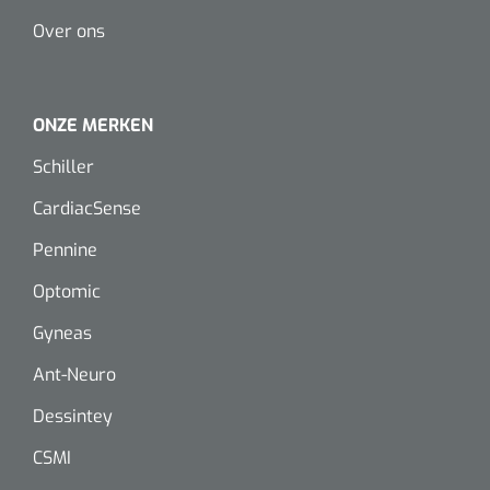
Dispenser Deb transparant - wit - chroom - 1 st
Douchetabouretten
Over ons
Toiletverhogers
ONZE MERKEN
Toiletbeugels
Schiller
Transferhulpmiddelen
CardiacSense
Glijzeilen
Pennine
Draaischijven
Optomic
Gyneas
Ant-Neuro
Dessintey
CSMI