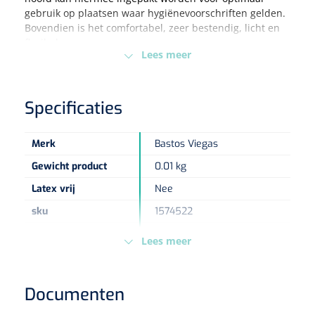
gebruik op plaatsen waar hygiënevoorschriften gelden.
Bovendien is het comfortabel, zeer bestendig, licht en
Eethulpmiddelen
Urologie
flexibel.
Bestek
Lees meer
Eetplateau's
Specificaties
Onderleggers
Merk
Bastos Viegas
Slabben
Nopa
1207664
Gewicht product
0.01 kg
Vaatklem Pean - zonder tanden - gebogen - 14 cm - 1 st
Latex vrij
Nee
Borden
sku
1574522
Kleur
Groen
Drinkhulpmiddelen
Lees meer
Maat
51 cm
Opzetstukken voor bekers
Type verpakking
Doos
Documenten
Bekers
Europese
MDR - 2017/745/EU - Klasse