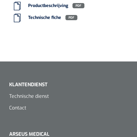
Regelgeving
I
Productbeschrijving
Koffiebekers
PDF
Technische fiche
PDF
Badkamerhulpmiddelen
Doucherolstoelen
Douchestoelen
Diversen badkamerhulpmiddelen
Doucheramen
KLANTENDIENST
Douchebrancard
Technische dienst
Contact
Wandbeugels
Toiletstoelen
ARSEUS MEDICAL
Deb Stoko
1541357