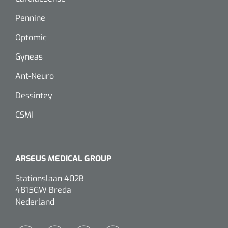
Dispenser Deb transparant - wit - chroom - 1 st
Douchetabouretten
Pennine
Toiletverhogers
Optomic
Gyneas
Toiletbeugels
Ant-Neuro
Transferhulpmiddelen
Dessintey
Glijzeilen
CSMI
Draaischijven
ARSEUS MEDICAL GROUP
Stationslaan 402B
4815GW Breda
Nederland