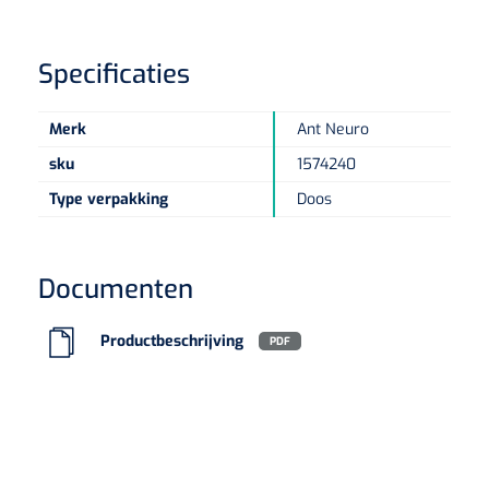
Eethulpmiddelen
Urologie
Specificaties
Bestek
Merk
Ant Neuro
Eetplateau's
sku
1574240
Onderleggers
Type verpakking
Doos
Slabben
Nopa
1207664
Vaatklem Pean - zonder tanden - gebogen - 14 cm - 1 st
Documenten
Borden
Productbeschrijving
PDF
Drinkhulpmiddelen
Opzetstukken voor bekers
Bekers