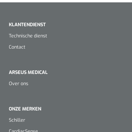
Koffiebekers
Badkamerhulpmiddelen
KLANTENDIENST
Doucherolstoelen
Technische dienst
Contact
Douchestoelen
Diversen badkamerhulpmiddelen
ARSEUS MEDICAL
Doucheramen
Over ons
Douchebrancard
Wandbeugels
ONZE MERKEN
Schiller
Toiletstoelen
Deb Stoko
1541357
CardiacSense