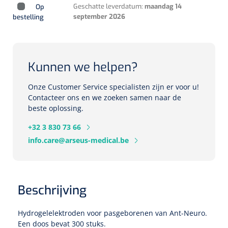
Geschatte leverdatum:
maandag 14
Op
Herbruikbare curetten
Laser chirurgie
september 2026
bestelling
Massagetherapie
Holters
Biopsie punch
Surgical suction
ECG's
Ouderen Comfortzorg
Kunnen we helpen?
Verpleegdekens
Spirometers
Onze Customer Service specialisten zijn er voor u!
Warmtetherapie
Contacteer ons en we zoeken samen naar de
Dopplers
beste oplossing.
Fixatiemateriaal
Foetale dopplers
+32 3 830 73 66
info.care@arseus-medical.be
Positioneringsmateriaal
Vasculaire dopplers
Aangepaste kledij
Foetale en Vasculaire dopplers
Beschrijving
Diversen
Lichtdiagnostiek
Hydrogelelektroden voor pasgeborenen van Ant-Neuro.
Verzwaringsdekens
Colposcopen
Een doos bevat 300 stuks.