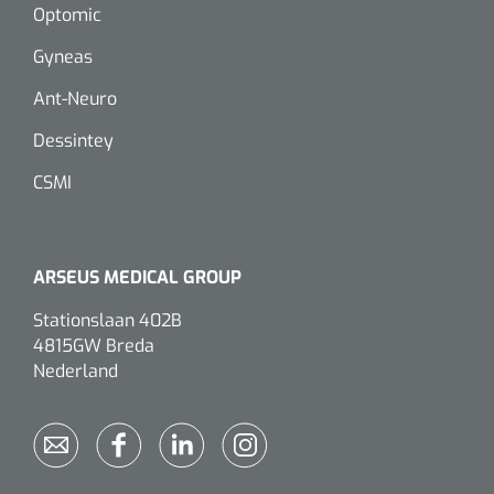
Optomic
Dispenser Deb transparant - wit - chroom - 1 st
Douchetabouretten
Gyneas
Toiletverhogers
Ant-Neuro
Toiletbeugels
Dessintey
CSMI
Transferhulpmiddelen
Glijzeilen
ARSEUS MEDICAL GROUP
Draaischijven
Stationslaan 402B
4815GW Breda
Nederland