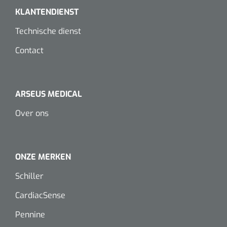
Koffiebekers
KLANTENDIENST
Technische dienst
Badkamerhulpmiddelen
Contact
Doucherolstoelen
Douchestoelen
ARSEUS MEDICAL
Diversen badkamerhulpmiddelen
Over ons
Doucheramen
ONZE MERKEN
Douchebrancard
Schiller
Wandbeugels
CardiacSense
Toiletstoelen
Pennine
Deb Stoko
1541357