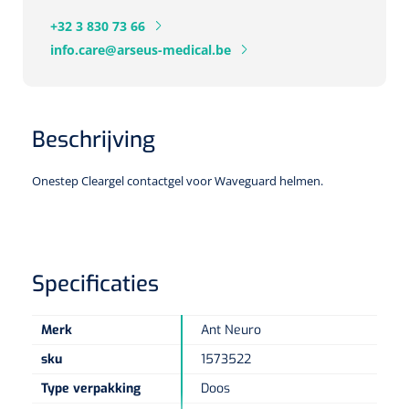
Herbruikbare curetten
Laser chirurgie
+32 3 830 73 66
Massagetherapie
Holters
info.care@arseus-medical.be
Biopsie punch
Surgical suction
ECG's
Ouderen Comfortzorg
Verpleegdekens
Spirometers
Beschrijving
Warmtetherapie
Onestep Cleargel contactgel voor Waveguard helmen.
Dopplers
Fixatiemateriaal
Foetale dopplers
Positioneringsmateriaal
Vasculaire dopplers
Specificaties
Aangepaste kledij
Foetale en Vasculaire dopplers
Merk
Ant Neuro
Diversen
sku
1573522
Lichtdiagnostiek
Type verpakking
Doos
Verzwaringsdekens
Colposcopen