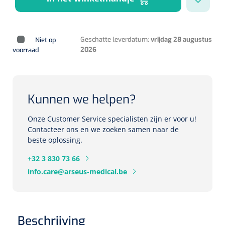
Herbruikbare curetten
Laser chirurgie
Massagetherapie
Holters
Biopsie punch
Surgical suction
Geschatte leverdatum:
vrijdag 28 augustus
Niet op
ECG's
Ouderen Comfortzorg
2026
voorraad
Verpleegdekens
Spirometers
Warmtetherapie
Kunnen we helpen?
Dopplers
Fixatiemateriaal
Onze Customer Service specialisten zijn er voor u!
Foetale dopplers
Contacteer ons en we zoeken samen naar de
beste oplossing.
Positioneringsmateriaal
Vasculaire dopplers
+32 3 830 73 66
Aangepaste kledij
Foetale en Vasculaire dopplers
info.care@arseus-medical.be
Diversen
Lichtdiagnostiek
Verzwaringsdekens
Colposcopen
Beschrijving