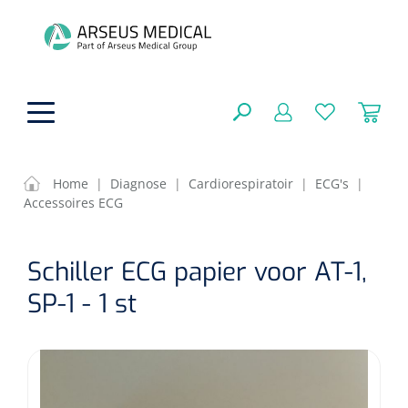
hoofdinhoud
Home
|
Diagnose
|
Cardiorespiratoir
|
ECG's
|
Accessoires ECG
Fysiotherapie & Revalidatie
SLUITEN
Schiller ECG papier voor AT-1,
FILTEREN
Incontinentiezorg
Functionele revalidatie
SP-1 - 1 st
Hand/arm revalidatie
Instrumenten
Eenmalige sondes
ZOEKRESULTATEN
Gangrevalidatie
Nelatonsondes
ADL & Comfortzorg
Klemmen
Vrouwensondes
Analytische revalidatie