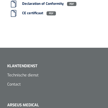
Declaration of Conformity
PDF
Koffiebekers
CE certificaat
PDF
Badkamerhulpmiddelen
Doucherolstoelen
Douchestoelen
Diversen badkamerhulpmiddelen
Doucheramen
KLANTENDIENST
Technische dienst
Douchebrancard
Contact
Wandbeugels
Toiletstoelen
ARSEUS MEDICAL
Deb Stoko
1541357