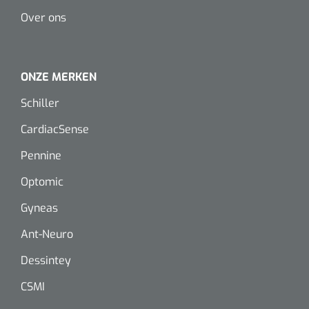
Dispenser Deb transparant - wit - chroom - 1 st
Douchetabouretten
Over ons
Toiletverhogers
ONZE MERKEN
Toiletbeugels
Schiller
Transferhulpmiddelen
CardiacSense
Glijzeilen
Pennine
Draaischijven
Optomic
Gyneas
Ant-Neuro
Dessintey
CSMI