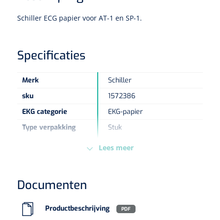
Schiller ECG papier voor AT-1 en SP-1.
Eethulpmiddelen
Urologie
Bestek
Specificaties
Eetplateau's
Merk
Schiller
Onderleggers
sku
1572386
Slabben
EKG categorie
EKG-papier
Nopa
1207664
Vaatklem Pean - zonder tanden - gebogen - 14 cm - 1 st
Type verpakking
Stuk
Borden
Europese
MDD - 93/42/EEC - Klasse
Lees meer
Regelgeving
Im
Drinkhulpmiddelen
Opzetstukken voor bekers
Documenten
Bekers
Productbeschrijving
PDF