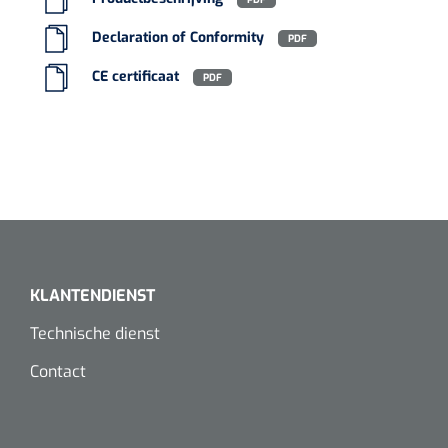
Koffiebekers
Declaration of Conformity
PDF
CE certificaat
PDF
Badkamerhulpmiddelen
Doucherolstoelen
Douchestoelen
Diversen badkamerhulpmiddelen
Doucheramen
KLANTENDIENST
Douchebrancard
Technische dienst
Wandbeugels
Contact
Toiletstoelen
Deb Stoko
1541357