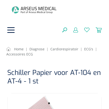
hoofdinhoud
Home
|
Diagnose
|
Cardiorespiratoir
|
ECG's
|
Accessoires ECG
Fysiotherapie & Revalidatie
SLUITEN
Schiller Papier voor AT-104 en
FILTEREN
Incontinentiezorg
Functionele revalidatie
AT-4 - 1 st
Hand/arm revalidatie
Instrumenten
Eenmalige sondes
ZOEKRESULTATEN
Gangrevalidatie
Nelatonsondes
ADL & Comfortzorg
Klemmen
Vrouwensondes
Analytische revalidatie