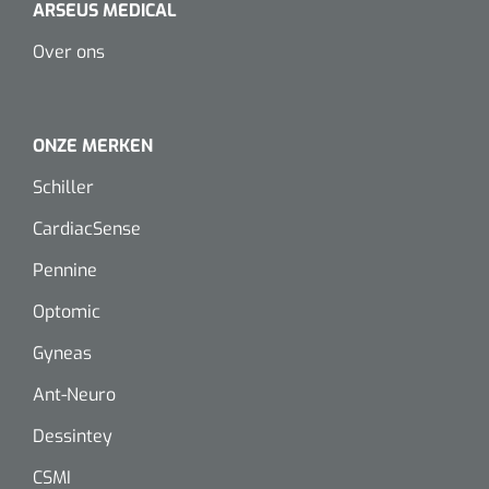
ARSEUS MEDICAL
Dispenser Deb transparant - wit - chroom - 1 st
Douchetabouretten
Over ons
Toiletverhogers
Toiletbeugels
ONZE MERKEN
Schiller
Transferhulpmiddelen
Glijzeilen
CardiacSense
Pennine
Draaischijven
Optomic
Gyneas
Ant-Neuro
Dessintey
CSMI