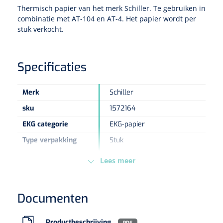
Thermisch papier van het merk Schiller. Te gebruiken in
combinatie met AT-104 en AT-4. Het papier wordt per
Eethulpmiddelen
Urologie
stuk verkocht.
Bestek
Eetplateau's
Specificaties
Onderleggers
Merk
Schiller
sku
1572164
Slabben
Nopa
1207664
EKG categorie
EKG-papier
Vaatklem Pean - zonder tanden - gebogen - 14 cm - 1 st
Borden
Type verpakking
Stuk
Europese
MDD - 93/42/EEC - Klasse
Lees meer
Regelgeving
Im
Drinkhulpmiddelen
Opzetstukken voor bekers
Documenten
Bekers
Productbeschrijving
PDF