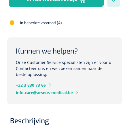
Herbruikbare curetten
Laser chirurgie
Massagetherapie
Holters
Biopsie punch
Surgical suction
In beperkte voorraad (4)
ECG's
Ouderen Comfortzorg
Verpleegdekens
Spirometers
Kunnen we helpen?
Warmtetherapie
Dopplers
Onze Customer Service specialisten zijn er voor u!
Fixatiemateriaal
Contacteer ons en we zoeken samen naar de
Foetale dopplers
beste oplossing.
Positioneringsmateriaal
Vasculaire dopplers
+32 3 830 73 66
info.care@arseus-medical.be
Aangepaste kledij
Foetale en Vasculaire dopplers
Diversen
Lichtdiagnostiek
Beschrijving
Verzwaringsdekens
Colposcopen