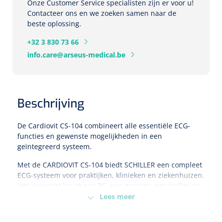
Onze Customer Service specialisten zijn er voor u!
Herbruikbare curetten
Contacteer ons en we zoeken samen naar de
Laser chirurgie
Massagetherapie
Holters
beste oplossing.
Biopsie punch
Surgical suction
+32 3 830 73 66
ECG's
Ouderen Comfortzorg
info.care@arseus-medical.be
Verpleegdekens
Spirometers
Warmtetherapie
Beschrijving
Dopplers
Fixatiemateriaal
Foetale dopplers
De Cardiovit CS-104 combineert alle essentiële ECG-
functies en gewenste mogelijkheden in een
Positioneringsmateriaal
Vasculaire dopplers
geïntegreerd systeem.
Aangepaste kledij
Met de CARDIOVIT CS-104 biedt SCHILLER een compleet
Foetale en Vasculaire dopplers
ECG-systeem voor praktijken, klinieken en ziekenhuizen.
Het apparaat bevat een PC, een monitor, een trolley en
Diversen
een FT-1 communicatielicentie (voor ECG-acquisitie).
Lees meer
Lichtdiagnostiek
Alles is vooraf geïnstalleerd en getest door SCHILLER,
Verzwaringsdekens
Colposcopen
klaar voor gebruik in de klinische praktijk.