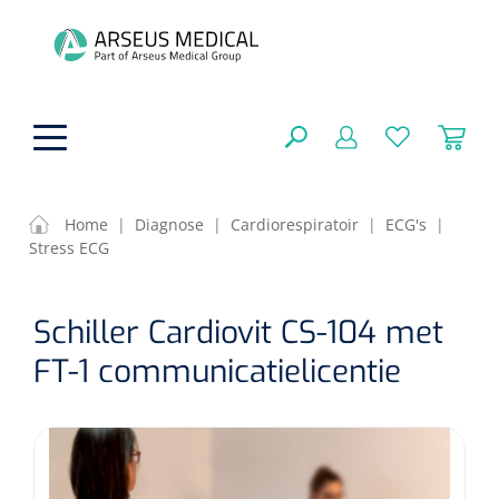
hoofdinhoud
Home
|
Diagnose
|
Cardiorespiratoir
|
ECG's
|
Stress ECG
Fysiotherapie & Revalidatie
SLUITEN
Schiller Cardiovit CS-104 met
FILTEREN
Incontinentiezorg
Functionele revalidatie
FT-1 communicatielicentie
Hand/arm revalidatie
Instrumenten
Eenmalige sondes
ZOEKRESULTATEN
Gangrevalidatie
Nelatonsondes
ADL & Comfortzorg
Klemmen
Vrouwensondes
Analytische revalidatie