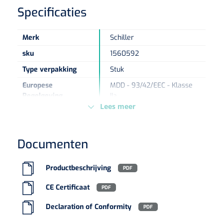
Specificaties
Eethulpmiddelen
Urologie
Bestek
Merk
Schiller
sku
1560592
Eetplateau's
Type verpakking
Stuk
Europese
MDD - 93/42/EEC - Klasse
Onderleggers
Regelgeving
IIa
Lees meer
Slabben
Nopa
1207664
Vaatklem Pean - zonder tanden - gebogen - 14 cm - 1 st
Borden
Documenten
Drinkhulpmiddelen
Productbeschrijving
PDF
Opzetstukken voor bekers
CE Certificaat
PDF
Declaration of Conformity
Bekers
PDF