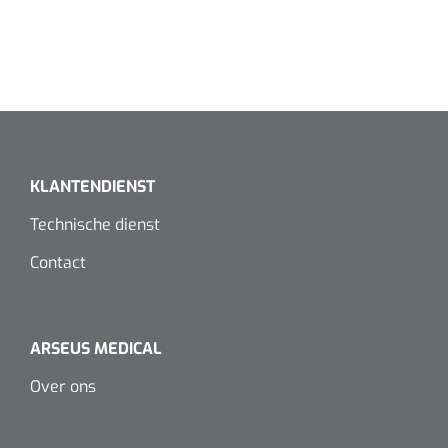
Koffiebekers
Badkamerhulpmiddelen
Doucherolstoelen
Douchestoelen
KLANTENDIENST
Diversen badkamerhulpmiddelen
Technische dienst
Contact
Doucheramen
Douchebrancard
ARSEUS MEDICAL
Wandbeugels
Over ons
Toiletstoelen
Deb Stoko
1541357