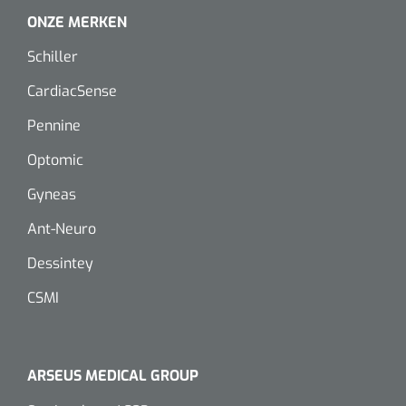
Dispenser Deb transparant - wit - chroom - 1 st
Douchetabouretten
ONZE MERKEN
Schiller
Toiletverhogers
CardiacSense
Toiletbeugels
Pennine
Optomic
Transferhulpmiddelen
Glijzeilen
Gyneas
Ant-Neuro
Draaischijven
Dessintey
CSMI
ARSEUS MEDICAL GROUP