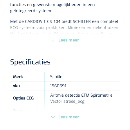
functies en gewenste mogelijkheden in een
geïntegreerd systeem.
Eethulpmiddelen
Urologie
Met de CARDIOVIT CS-104 biedt SCHILLER een compleet
Bestek
ECG-systeem voor praktijken, klinieken en ziekenhuizen.
Het toestel omvat een PC, een monitor, een trolley en
Eetplateau's
een bedrade (MS-12 USB) acquisitiemodule. Alles is
Lees meer
voorgeïnstalleerd en getest door SCHILLER, klaar voor
Onderleggers
gebruik in de klinische praktijk.
Specificaties
Slabben
Nopa
1207664
Vaatklem Pean - zonder tanden - gebogen - 14 cm - 1 st
Merk
Schiller
Borden
sku
1560591
Aritmie detectie
ETM
Spirometrie
Drinkhulpmiddelen
Opties ECG
Vector
stress_ecg
Opzetstukken voor bekers
Type
Stuk
Lees meer
verpakking
Bekers
Europese
MDD - 93/42/EEC - Klasse IIa