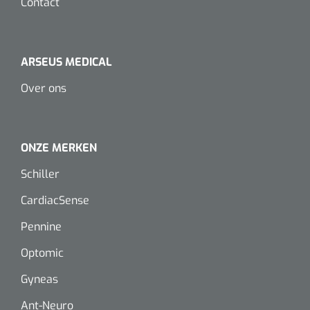
Contact
Dispenser Deb transparant - wit - chroom - 1 st
Douchetabouretten
Toiletverhogers
ARSEUS MEDICAL
Toiletbeugels
Over ons
Transferhulpmiddelen
Glijzeilen
ONZE MERKEN
Schiller
Draaischijven
CardiacSense
Pennine
Optomic
Gyneas
Ant-Neuro