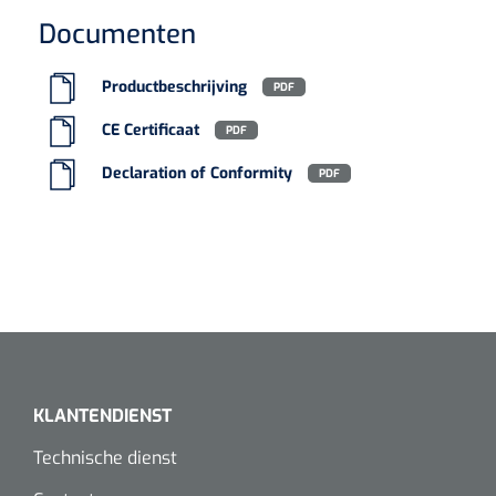
Regelgeving
Koffiebekers
Documenten
Productbeschrijving
Badkamerhulpmiddelen
PDF
Doucherolstoelen
CE Certificaat
PDF
Declaration of Conformity
PDF
Douchestoelen
Diversen badkamerhulpmiddelen
Doucheramen
Douchebrancard
Wandbeugels
KLANTENDIENST
Technische dienst
Toiletstoelen
Deb Stoko
1541357