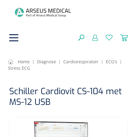
hoofdinhoud
Home
|
Diagnose
|
Cardiorespiratoir
|
ECG's
|
Stress ECG
Fysiotherapie & Revalidatie
SLUITEN
Schiller Cardiovit CS-104 met
FILTEREN
Incontinentiezorg
Functionele revalidatie
MS-12 USB
Hand/arm revalidatie
Instrumenten
Eenmalige sondes
ZOEKRESULTATEN
Gangrevalidatie
Nelatonsondes
ADL & Comfortzorg
Klemmen
Vrouwensondes
Analytische revalidatie