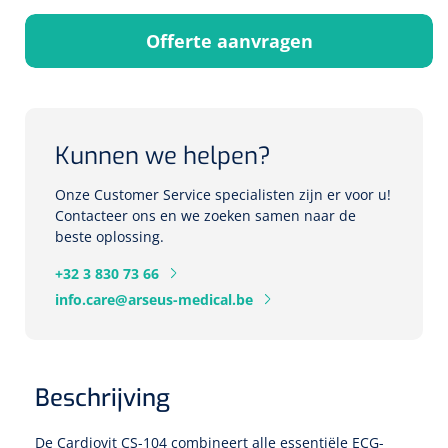
Herbruikbare curetten
Laser chirurgie
Massagetherapie
Offerte aanvragen
Holters
Biopsie punch
Surgical suction
ECG's
Ouderen Comfortzorg
Verpleegdekens
Spirometers
Kunnen we helpen?
Warmtetherapie
Onze Customer Service specialisten zijn er voor u!
Dopplers
Contacteer ons en we zoeken samen naar de
Fixatiemateriaal
beste oplossing.
Foetale dopplers
+32 3 830 73 66
Positioneringsmateriaal
Vasculaire dopplers
info.care@arseus-medical.be
Aangepaste kledij
Foetale en Vasculaire dopplers
Diversen
Beschrijving
Lichtdiagnostiek
Verzwaringsdekens
Colposcopen
De Cardiovit CS-104 combineert alle essentiële ECG-