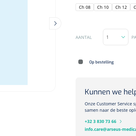
Ch 08
Ch 10
Ch 12
C
Deb Stoko
Dispense
AANTAL
P
wit - chr
Nopa
1207664
Op bestelling
Vaatklem Pean - zonder
tanden - gebogen - 14 cm - 1 st
Kunnen we hel
Onze Customer Service sp
samen naar de beste opl
+32 3 830 73 66
info.care@arseus-medica