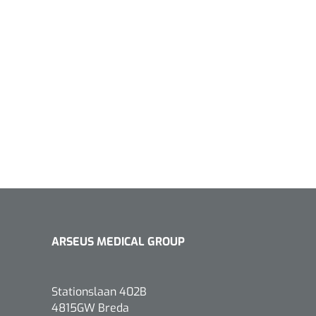
1533499
n clip - 13 cm - 1 st
Gyneas
1518880
Endobiopsie - standaard
model CH9 - 1 x 25 st
1104114
border sacrum - 23 x
ARSEUS MEDICAL GROUP
 x 5 st
Stationslaan 402B
4815GW Breda