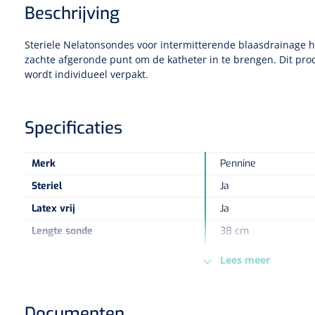
Beschrijving
Steriele Nelatonsondes voor intermitterende blaasdrainage 
zachte afgeronde punt om de katheter in te brengen. Dit produ
wordt individueel verpakt.
Specificaties
Merk
Pennine
Steriel
Ja
Latex vrij
Ja
Lengte sonde
38 cm
sku
1560130
Lees meer
Diameter sonde
Ch 18
Geslacht
Mannen
Documenten