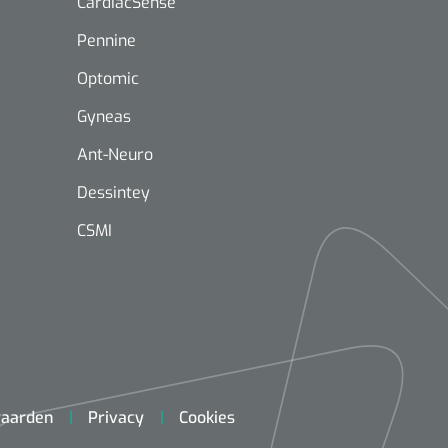
CardiacSense
Pennine
Optomic
Gyneas
Ant-Neuro
Mölnlycke
1603705
Mepilex® Ag - 20 x 50 cm - 2
Dessintey
st
CSMI
Griffioen
Standaar
stomp/st
1572568
 schaar TUC recht
rp - 14,5 cm / 1 st
aarden
Privacy
Cookies