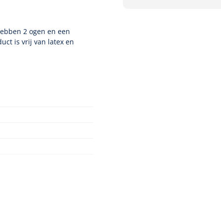
hebben 2 ogen en een
ct is vrij van latex en
Nopa
1208566
Hysterometer Sims - niet
plooibaar - 32 cm - 1 st