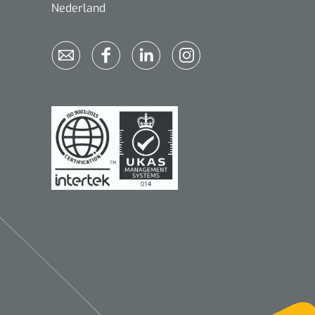
Nederland
Qualiteam
1625789
RUBAN - breukband 4 banden
- 27 cm - L - 1 st
1016111
d schaar - gebogen -
omp - 14 cm - 1 st