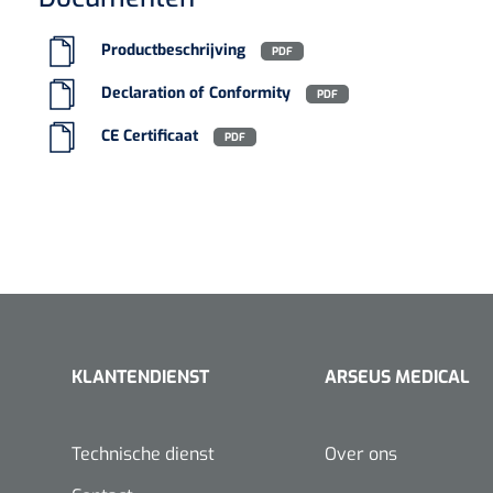
Kleur
Rood
VACOped - 
Type verpakking
Pak
(44-46) - 1 
Productbeschrijving
PDF
Europese Regelgeving
MDR - 2017/745/EU - 
Declaration of Conformity
PDF
CE Certificaat
PDF
PERMA-HAN
hechtdraad
cm - FW502 
KLANTENDIENST
ARSEUS MEDICAL
Technische dienst
Over ons