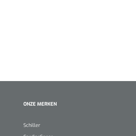
1620365
Evenup Sole - L
Nopa
st
Tang Colli
Klasse Is
1007140
D™ silk
 3/0 - 16 mm - 75
- 1 st
Mölnlycke
Mölnlycke
1010460
Mepilex 
Mesalt® zoutverband - 7,5 x
ONZE MERKEN
23 cm - 1
7,5 cm - steriel - 30 st
Schiller