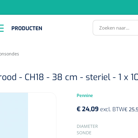
RODUCTEN
PRODUCTEN
Instrumenten
ADL &
EHBO &
Infrastructuu
Comfortzorg
Reanimatie
SULTATEN
onsondes
od - CH18 - 38 cm - steriel - 1 x 1
Pennine
€ 24,09
excl. BTW
€ 25,
1518857
lum - small/virgin
SELECTEER
DIAMETER
. 20 mm - 1 x 100 st
SONDE