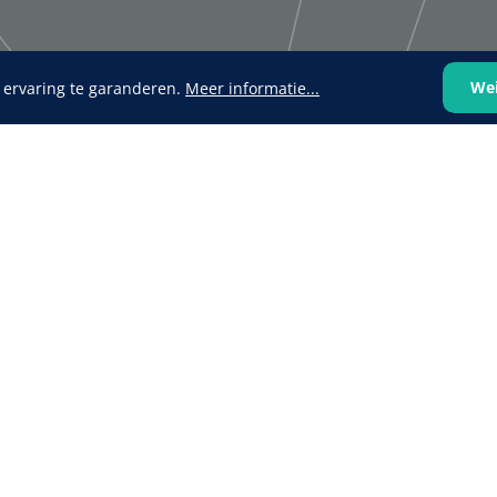
We
 ervaring te garanderen.
Meer informatie...
VOLTRA
1624428
1539440
VOLTRA I - Travel Suitcase -
efix transparent -
Strap Mount Layout
Mölnlycke
1 x 25 st
Schoenov
35 g/m² -
‹
1
2
3
4
5