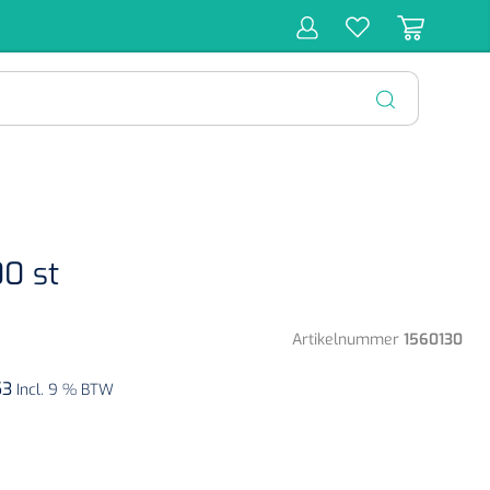
r
Behandeling
Diagnose
Monitoring
Chirurgie
SLUITEN
00 st
Artikelnummer
1560130
53
Incl. 9 % BTW