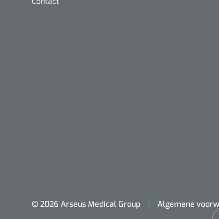
Contact
Nopa
Metzenbaum
scherp sche
© 2026 Arseus Medical Group
Algemene voorw