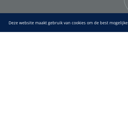
Deze website maakt gebruik van cookies om de best mogelijke
Home
Fysiotherapie & Revalidatie
Maimed
MaiMed-por
Incontinentiezorg
15 x 9 cm - 
Instrumenten
ADL & Comfortzorg
EHBO & Reanimatie
Infrastructuur
Behandeling
Diagnose
Monitoring