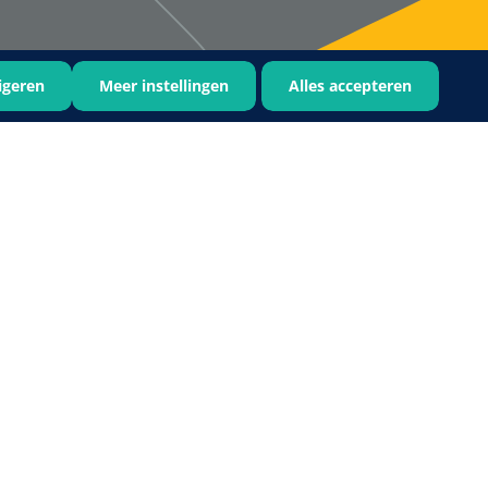
igeren
Meer instellingen
Alles accepteren
Bastos Viegas
1001396
Absorberende kompressen -
steriel - 20 x 20 cm - 1 x 30 st
1016397
ertrek - non woven -
 wit - 1 x 400 st
›
6
7