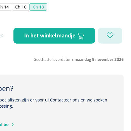
h 14
Ch 16
Ch 18
1541357
r Deb transparant -
In het winkelmandje
AK
oom - 1 st
Geschatte leverdatum:
maandag 9 november 2026
pen?
ecialisten zijn er voor u! Contacteer ons en we zoeken
ossing.
l.be