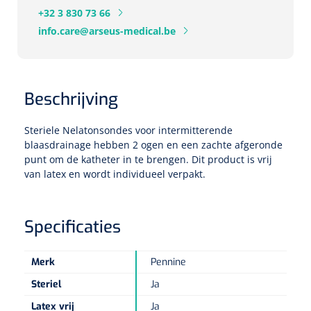
+32 3 830 73 66
Eethulpmiddelen
Urologie
info.care@arseus-medical.be
Bestek
Eetplateau's
Beschrijving
Onderleggers
Steriele Nelatonsondes voor intermitterende
blaasdrainage hebben 2 ogen en een zachte afgeronde
Slabben
punt om de katheter in te brengen. Dit product is vrij
Nopa
1207664
van latex en wordt individueel verpakt.
Vaatklem Pean - zonder tanden - gebogen - 14 cm - 1 st
Borden
Specificaties
Drinkhulpmiddelen
Opzetstukken voor bekers
Merk
Pennine
Steriel
Ja
Bekers
Latex vrij
Ja