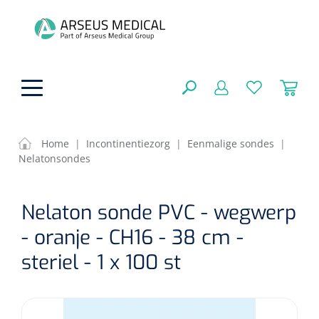
hoofdinhoud
Home
|
Incontinentiezorg
|
Eenmalige sondes
|
Nelatonsondes
Fysiotherapie & Revalidatie
SLUITEN
Nelaton sonde PVC - wegwerp
FILTEREN
Incontinentiezorg
Functionele revalidatie
- oranje - CH16 - 38 cm -
Hand/arm revalidatie
Instrumenten
Eenmalige sondes
steriel - 1 x 100 st
ZOEKRESULTATEN
Gangrevalidatie
Nelatonsondes
ADL & Comfortzorg
Klemmen
Vrouwensondes
Analytische revalidatie