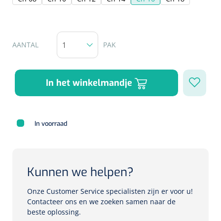
Herbruikbare curetten
Laser chirurgie
Massagetherapie
Holters
Biopsie punch
Surgical suction
AANTAL
PAK
ECG's
Ouderen Comfortzorg
Verpleegdekens
Spirometers
In het winkelmandje
Warmtetherapie
Dopplers
Fixatiemateriaal
Foetale dopplers
In voorraad
Positioneringsmateriaal
Vasculaire dopplers
Aangepaste kledij
Foetale en Vasculaire dopplers
Kunnen we helpen?
Diversen
Onze Customer Service specialisten zijn er voor u!
Lichtdiagnostiek
Contacteer ons en we zoeken samen naar de
beste oplossing.
Verzwaringsdekens
Colposcopen