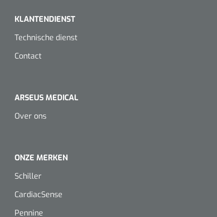
Dispenser Deb transparant - wit - chroom - 1 st
Douchetabouretten
KLANTENDIENST
Toiletverhogers
Technische dienst
Toiletbeugels
Contact
Transferhulpmiddelen
ARSEUS MEDICAL
Glijzeilen
Over ons
Draaischijven
ONZE MERKEN
Schiller
CardiacSense
Pennine