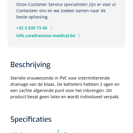
Onze Customer Service specialisten zijn er voor u!
Contacteer ons en we zoeken samen naar de
Eethulpmiddelen
Urologie
beste oplossing.
Bestek
+32 3 830 73 66
info.care@arseus-medical.be
Eetplateau's
Onderleggers
Beschrijving
Slabben
Nopa
1207664
Vaatklem Pean - zonder tanden - gebogen - 14 cm - 1 st
Steriele vrouwesonde in PVC voor intermitterende
Borden
drainage van de blaas. De katheters hebben 2 ogen en
een zachte afgeronde punt voor het inbrengen. Dit
product bevat geen latex en wordt individueel verpakt.
Drinkhulpmiddelen
Opzetstukken voor bekers
Specificaties
Bekers