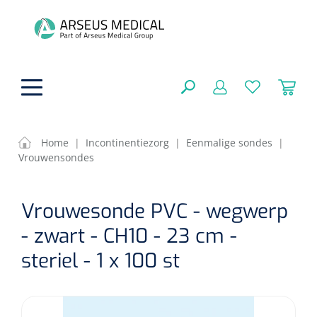
hoofdinhoud
Home
|
Incontinentiezorg
|
Eenmalige sondes
|
Vrouwensondes
Fysiotherapie & Revalidatie
SLUITEN
Vrouwesonde PVC - wegwerp
FILTEREN
Incontinentiezorg
Functionele revalidatie
- zwart - CH10 - 23 cm -
Hand/arm revalidatie
Instrumenten
Eenmalige sondes
steriel - 1 x 100 st
ZOEKRESULTATEN
Gangrevalidatie
Nelatonsondes
ADL & Comfortzorg
Klemmen
Vrouwensondes
Analytische revalidatie