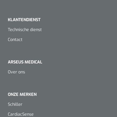
Dispenser Deb transparant - wit - chroom - 1 st
Douchetabouretten
Toiletverhogers
KLANTENDIENST
Technische dienst
Toiletbeugels
Contact
Transferhulpmiddelen
Glijzeilen
ARSEUS MEDICAL
Draaischijven
Over ons
ONZE MERKEN
Schiller
CardiacSense