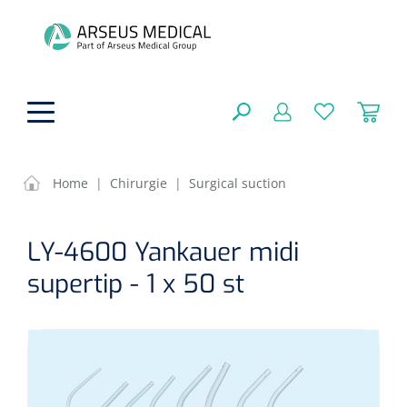
hoofdinhoud
Home
|
Chirurgie
|
Surgical suction
Fysiotherapie & Revalidatie
SLUITEN
LY-4600 Yankauer midi
FILTEREN
Incontinentiezorg
Functionele revalidatie
supertip - 1 x 50 st
Hand/arm revalidatie
Instrumenten
Eenmalige sondes
ZOEKRESULTATEN
Gangrevalidatie
Nelatonsondes
ADL & Comfortzorg
Klemmen
Vrouwensondes
Analytische revalidatie