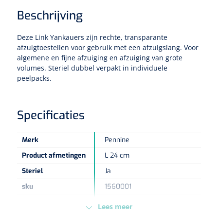
Beschrijving
Eethulpmiddelen
Urologie
Bestek
Deze Link Yankauers zijn rechte, transparante
afzuigtoestellen voor gebruik met een afzuigslang. Voor
algemene en fijne afzuiging en afzuiging van grote
Eetplateau's
volumes. Steriel dubbel verpakt in individuele
peelpacks.
Onderleggers
Slabben
Specificaties
Nopa
1207664
Vaatklem Pean - zonder tanden - gebogen - 14 cm - 1 st
Borden
Merk
Pennine
Product afmetingen
L 24 cm
Drinkhulpmiddelen
Steriel
Ja
Opzetstukken voor bekers
sku
1560001
Diameter sonde
Ch 18
Bekers
Lees meer
Model
LY-4600