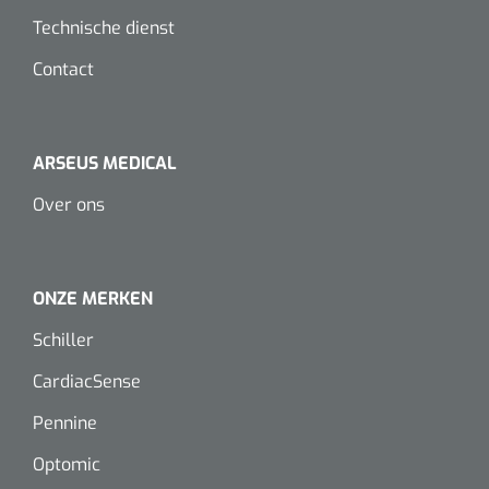
Dispenser Deb transparant - wit - chroom - 1 st
Douchetabouretten
Technische dienst
Contact
Toiletverhogers
Toiletbeugels
ARSEUS MEDICAL
Transferhulpmiddelen
Over ons
Glijzeilen
Draaischijven
ONZE MERKEN
Schiller
CardiacSense
Pennine
Optomic