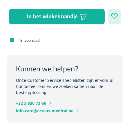
Herbruikbare curetten
Laser chirurgie
Massagetherapie
Holters
In het winkelmandje
Biopsie punch
Surgical suction
ECG's
Ouderen Comfortzorg
Verpleegdekens
In voorraad
Spirometers
Warmtetherapie
Dopplers
Fixatiemateriaal
Kunnen we helpen?
Foetale dopplers
Onze Customer Service specialisten zijn er voor u!
Positioneringsmateriaal
Vasculaire dopplers
Contacteer ons en we zoeken samen naar de
beste oplossing.
Aangepaste kledij
Foetale en Vasculaire dopplers
+32 3 830 73 66
Diversen
info.care@arseus-medical.be
Lichtdiagnostiek
Verzwaringsdekens
Colposcopen