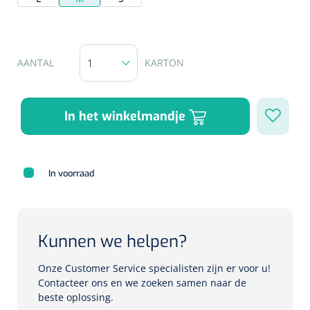
Herbruikbare curetten
Laser chirurgie
Massagetherapie
Holters
Biopsie punch
Surgical suction
AANTAL
KARTON
ECG's
Ouderen Comfortzorg
Verpleegdekens
Spirometers
In het winkelmandje
Warmtetherapie
Dopplers
Fixatiemateriaal
Foetale dopplers
In voorraad
Positioneringsmateriaal
Vasculaire dopplers
Aangepaste kledij
Foetale en Vasculaire dopplers
Kunnen we helpen?
Diversen
Onze Customer Service specialisten zijn er voor u!
Lichtdiagnostiek
Contacteer ons en we zoeken samen naar de
beste oplossing.
Verzwaringsdekens
Colposcopen