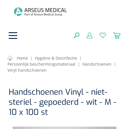
hoofdinhoud
Home
|
Hygiëne & Desinfectie
|
Persoonlijk beschermingsmateriaal
|
Handschoenen
|
Fysiotherapie & Revalidatie
Vinyl handschoenen
SLUITEN
FILTEREN
Incontinentiezorg
Functionele revalidatie
Handschoenen Vinyl - niet-
Hand/arm revalidatie
steriel - gepoederd - wit - M -
Instrumenten
Eenmalige sondes
ZOEKRESULTATEN
10 x 100 st
Gangrevalidatie
Nelatonsondes
ADL & Comfortzorg
Klemmen
Vrouwensondes
Analytische revalidatie