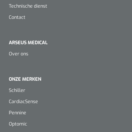
Dispenser Deb transparant - wit - chroom - 1 st
Douchetabouretten
Technische dienst
Contact
Toiletverhogers
Toiletbeugels
ARSEUS MEDICAL
Transferhulpmiddelen
Over ons
Glijzeilen
Draaischijven
ONZE MERKEN
Schiller
CardiacSense
Pennine
Optomic