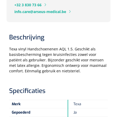
+32 3 830 73 66
Eethulpmiddelen
Urologie
info.care@arseus-medical.be
Bestek
Eetplateau's
Beschrijving
Onderleggers
Texa vinyl Handschoenenen AQL 1.5. Geschikt als
basisbescherming tegen kruisinfecties zowel voor
Slabben
patiënt als gebruiker. Bijzonder geschikt voor mensen
Nopa
1207664
met latex allergie. Ergonomisch ontwerp voor maximaal
Vaatklem Pean - zonder tanden - gebogen - 14 cm - 1 st
comfort. Eénmalig gebruik en nietsteriel.
Borden
Drinkhulpmiddelen
Specificaties
Opzetstukken voor bekers
Merk
Texa
Bekers
Gepoederd
Ja