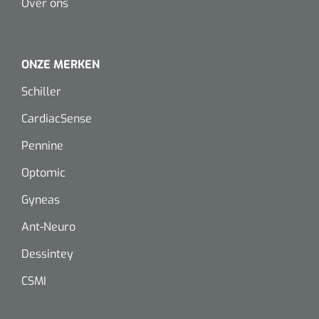
Over ons
Dispenser Deb transparant - wit - chroom - 1 st
Douchetabouretten
Toiletverhogers
ONZE MERKEN
Toiletbeugels
Schiller
CardiacSense
Transferhulpmiddelen
Pennine
Glijzeilen
Optomic
Draaischijven
Gyneas
Ant-Neuro
Dessintey
CSMI