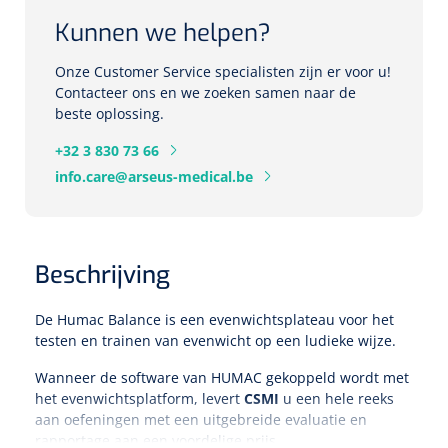
Herbruikbare curetten
Kunnen we helpen?
Laser chirurgie
Massagetherapie
Holters
Onze Customer Service specialisten zijn er voor u!
Biopsie punch
Surgical suction
Contacteer ons en we zoeken samen naar de
ECG's
Ouderen Comfortzorg
beste oplossing.
Verpleegdekens
Spirometers
+32 3 830 73 66
info.care@arseus-medical.be
Warmtetherapie
Dopplers
Fixatiemateriaal
Foetale dopplers
Beschrijving
Positioneringsmateriaal
Vasculaire dopplers
De Humac Balance is een evenwichtsplateau voor het
Aangepaste kledij
Foetale en Vasculaire dopplers
testen en trainen van evenwicht op een ludieke wijze.
Wanneer de software van HUMAC gekoppeld wordt met
Diversen
het evenwichtsplatform, levert
CSMI
u een hele reeks
Lichtdiagnostiek
aan oefeningen met een uitgebreide evaluatie en
Verzwaringsdekens
Colposcopen
rapportage aan een voordelige prijs.