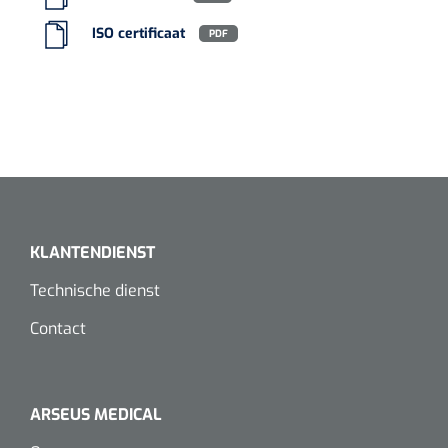
Koffiebekers
ISO certificaat
PDF
Badkamerhulpmiddelen
Doucherolstoelen
Douchestoelen
Diversen badkamerhulpmiddelen
KLANTENDIENST
Doucheramen
Technische dienst
Douchebrancard
Contact
Wandbeugels
Toiletstoelen
ARSEUS MEDICAL
Deb Stoko
1541357