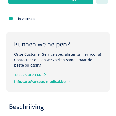
Herbruikbare curetten
Laser chirurgie
Massagetherapie
Holters
In voorraad
Biopsie punch
Surgical suction
ECG's
Ouderen Comfortzorg
Verpleegdekens
Spirometers
Kunnen we helpen?
Warmtetherapie
Dopplers
Onze Customer Service specialisten zijn er voor u!
Fixatiemateriaal
Contacteer ons en we zoeken samen naar de
Foetale dopplers
beste oplossing.
Positioneringsmateriaal
Vasculaire dopplers
+32 3 830 73 66
info.care@arseus-medical.be
Aangepaste kledij
Foetale en Vasculaire dopplers
Diversen
Lichtdiagnostiek
Beschrijving
Verzwaringsdekens
Colposcopen