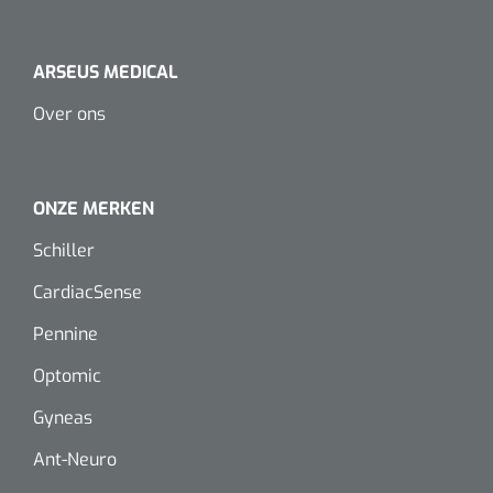
Dispenser Deb transparant - wit - chroom - 1 st
Douchetabouretten
Toiletverhogers
ARSEUS MEDICAL
Over ons
Toiletbeugels
Transferhulpmiddelen
ONZE MERKEN
Glijzeilen
Schiller
Draaischijven
CardiacSense
Pennine
Optomic
Gyneas
Ant-Neuro