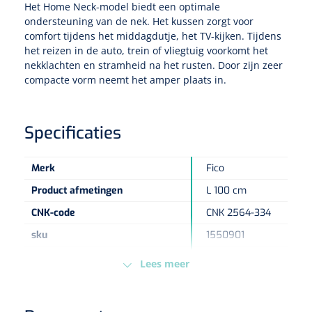
Het Home Neck-model biedt een optimale
ondersteuning van de nek. Het kussen zorgt voor
Eethulpmiddelen
Urologie
comfort tijdens het middagdutje, het TV-kijken. Tijdens
het reizen in de auto, trein of vliegtuig voorkomt het
Bestek
nekklachten en stramheid na het rusten. Door zijn zeer
compacte vorm neemt het amper plaats in.
Eetplateau's
Onderleggers
Specificaties
Slabben
Nopa
1207664
Merk
Fico
Vaatklem Pean - zonder tanden - gebogen - 14 cm - 1 st
Product afmetingen
L 100 cm
Borden
CNK-code
CNK 2564-334
Drinkhulpmiddelen
sku
1550901
Opzetstukken voor bekers
Kleur sloop
Wit
Lees meer
Merk positioneringsmateriaal
Relax
Bekers
Type verpakking
Stuk