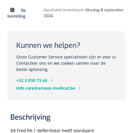
Herbruikbare curetten
Laser chirurgie
Geschatte leverdatum:
dinsdag 8 september
Op
Massagetherapie
Holters
2026
bestelling
Biopsie punch
Surgical suction
ECG's
Ouderen Comfortzorg
Verpleegdekens
Spirometers
Kunnen we helpen?
Warmtetherapie
Onze Customer Service specialisten zijn er voor u!
Dopplers
Contacteer ons en we zoeken samen naar de
Fixatiemateriaal
beste oplossing.
Foetale dopplers
+32 3 830 73 66
Positioneringsmateriaal
Vasculaire dopplers
info.care@arseus-medical.be
Aangepaste kledij
Foetale en Vasculaire dopplers
Diversen
Beschrijving
Lichtdiagnostiek
Verzwaringsdekens
Colposcopen
De Fred PA-1 defibrillator heeft standaard