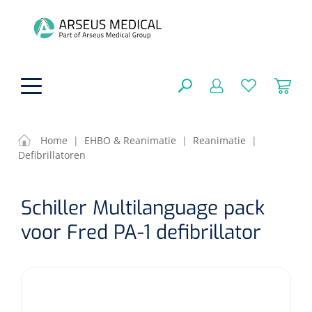
hoofdinhoud
Home
|
EHBO & Reanimatie
|
Reanimatie
|
Defibrillatoren
Fysiotherapie & Revalidatie
SLUITEN
Schiller Multilanguage pack
FILTEREN
Incontinentiezorg
Functionele revalidatie
voor Fred PA-1 defibrillator
Hand/arm revalidatie
Instrumenten
Eenmalige sondes
ZOEKRESULTATEN
Gangrevalidatie
Nelatonsondes
ADL & Comfortzorg
Klemmen
Vrouwensondes
Analytische revalidatie