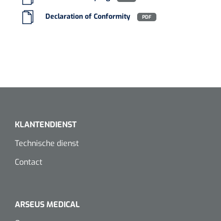
Koffiebekers
Declaration of Conformity
PDF
Badkamerhulpmiddelen
Doucherolstoelen
Douchestoelen
Diversen badkamerhulpmiddelen
KLANTENDIENST
Doucheramen
Technische dienst
Douchebrancard
Contact
Wandbeugels
Toiletstoelen
ARSEUS MEDICAL
Deb Stoko
1541357