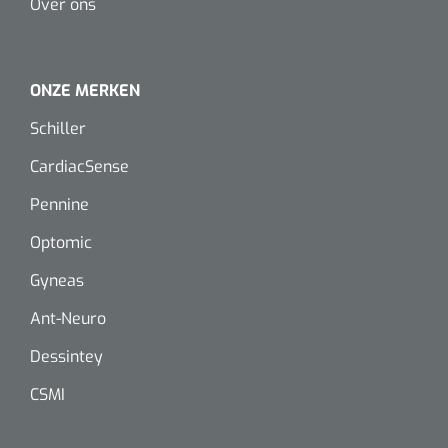
Over ons
Dispenser Deb transparant - wit - chroom - 1 st
Douchetabouretten
Toiletverhogers
ONZE MERKEN
Toiletbeugels
Schiller
CardiacSense
Transferhulpmiddelen
Pennine
Glijzeilen
Optomic
Draaischijven
Gyneas
Ant-Neuro
Dessintey
CSMI