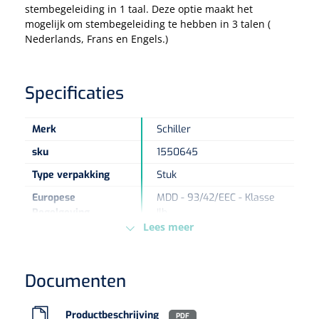
stembegeleiding in 1 taal. Deze optie maakt het
mogelijk om stembegeleiding te hebben in 3 talen (
Eethulpmiddelen
Urologie
Nederlands, Frans en Engels.)
Bestek
Specificaties
Eetplateau's
Onderleggers
Merk
Schiller
sku
1550645
Slabben
Nopa
1207664
Type verpakking
Stuk
Vaatklem Pean - zonder tanden - gebogen - 14 cm - 1 st
Borden
Europese
MDD - 93/42/EEC - Klasse
Regelgeving
Ilb
Lees meer
Drinkhulpmiddelen
Opzetstukken voor bekers
Documenten
Bekers
Productbeschrijving
PDF