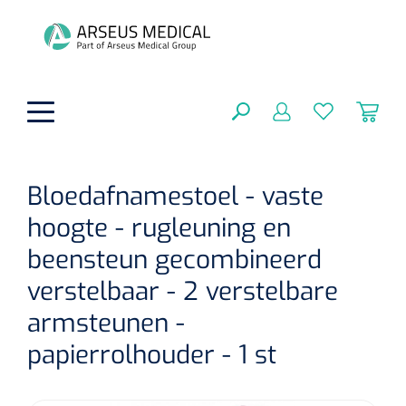
hoofdinhoud
Bloedafnamestoel - vaste
hoogte - rugleuning en
Fysiotherapie & Revalidatie
SLUITEN
beensteun gecombineerd
FILTEREN
Incontinentiezorg
Functionele revalidatie
verstelbaar - 2 verstelbare
Hand/arm revalidatie
Instrumenten
armsteunen -
Eenmalige sondes
ZOEKRESULTATEN
papierrolhouder - 1 st
Gangrevalidatie
Nelatonsondes
ADL & Comfortzorg
Klemmen
Vrouwensondes
Analytische revalidatie