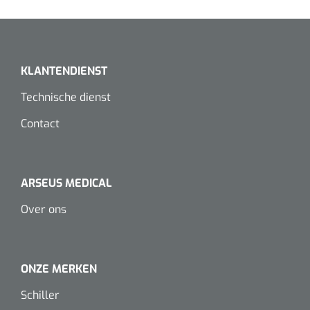
Dispenser Deb transparant - wit - chroom - 1 st
Douchetabouretten
Toiletverhogers
KLANTENDIENST
Toiletbeugels
Technische dienst
Transferhulpmiddelen
Contact
Glijzeilen
Draaischijven
ARSEUS MEDICAL
Over ons
ONZE MERKEN
Schiller