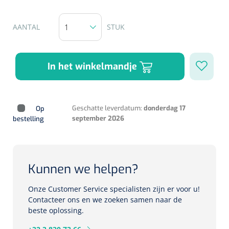
Herbruikbare curetten
Laser chirurgie
Massagetherapie
Holters
AANTAL
STUK
Biopsie punch
Surgical suction
ECG's
Ouderen Comfortzorg
In het winkelmandje
Verpleegdekens
Spirometers
Warmtetherapie
Dopplers
Geschatte leverdatum:
donderdag 17
Op
Fixatiemateriaal
september 2026
bestelling
Foetale dopplers
Positioneringsmateriaal
Vasculaire dopplers
Kunnen we helpen?
Aangepaste kledij
Foetale en Vasculaire dopplers
Onze Customer Service specialisten zijn er voor u!
Diversen
Contacteer ons en we zoeken samen naar de
Lichtdiagnostiek
beste oplossing.
Verzwaringsdekens
Colposcopen