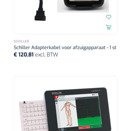
Dispenser Deb transparant - wit - chroom - 1 st
Douchetabouretten
Toiletverhogers
Toiletbeugels
SCHILLER
Schiller Adapterkabel voor afzuigapparaat - 1 st
Transferhulpmiddelen
€ 120,81
excl. BTW
Glijzeilen
Draaischijven