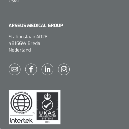
CSMI
ARSEUS MEDICAL GROUP
Stationslaan 402B
4815GW Breda
Nederland
Griffioen
1017260
Chirurgische pincet - 14 cm - 1 st