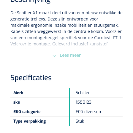
De Schiller X1 maakt deel uit van een nieuw ontwikkelde
Eethulpmiddelen
Urologie
generatie trolleys. Deze zijn ontworpen voor
Bestek
maximale ergonomie inzake mobiliteit en stuurgemak.
Kabels zitten weggewerkt in de centrale kolom. Voorzien
Eetplateau's
van een montagebeugel specifiek voor de Cardiovit FT-1.
Velcrovrije montage. Geleverd inclusief kunststof
opbergbak.
Onderleggers
Lees meer
Slabben
Nopa
1207664
Vaatklem Pean - zonder tanden - gebogen - 14 cm - 1 st
Specificaties
Borden
Merk
Schiller
Drinkhulpmiddelen
sku
1550123
Opzetstukken voor bekers
EKG categorie
ECG diversen
Type verpakking
Stuk
Bekers