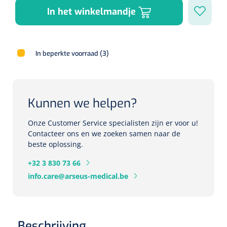
In het winkelmandje
Herbruikbare curetten
Laser chirurgie
Massagetherapie
Holters
Biopsie punch
Surgical suction
ECG's
Ouderen Comfortzorg
In beperkte voorraad (3)
Verpleegdekens
Spirometers
Warmtetherapie
Kunnen we helpen?
Dopplers
Fixatiemateriaal
Foetale dopplers
Onze Customer Service specialisten zijn er voor u!
Contacteer ons en we zoeken samen naar de
Positioneringsmateriaal
beste oplossing.
Vasculaire dopplers
+32 3 830 73 66
Aangepaste kledij
Foetale en Vasculaire dopplers
info.care@arseus-medical.be
Diversen
Lichtdiagnostiek
Verzwaringsdekens
Colposcopen
Beschrijving