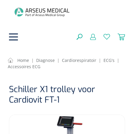
hoofdinhoud
Home
|
Diagnose
|
Cardiorespiratoir
|
ECG's
|
Accessoires ECG
Fysiotherapie & Revalidatie
SLUITEN
Schiller X1 trolley voor
FILTEREN
Incontinentiezorg
Functionele revalidatie
Cardiovit FT-1
Hand/arm revalidatie
Instrumenten
Eenmalige sondes
ZOEKRESULTATEN
Gangrevalidatie
Nelatonsondes
ADL & Comfortzorg
Klemmen
Vrouwensondes
Analytische revalidatie