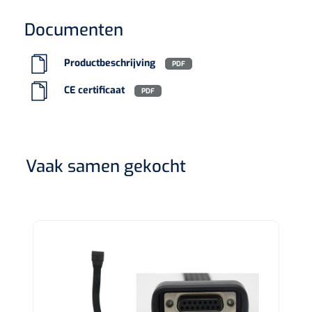
Koffiebekers
Documenten
Badkamerhulpmiddelen
Productbeschrijving
PDF
Doucherolstoelen
CE certificaat
PDF
Douchestoelen
Diversen badkamerhulpmiddelen
Vaak samen gekocht
Doucheramen
Douchebrancard
Wandbeugels
Toiletstoelen
Deb Stoko
1541357