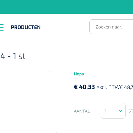
RODUCTEN
PRODUCTEN
Instrumenten
ADL &
EHBO &
Infrastructuu
Comfortzorg
Reanimatie
SULTATEN
 - 1 st
Nopa
€ 40,33
excl. BTW
€ 48,
1518857
AANTAL
S
lum - small/virgin
. 20 mm - 1 x 100 st