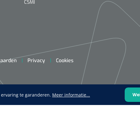
CSMI
Mölnlycke
1603705
Mepilex® Ag - 20 x 50 cm - 2
aarden
Privacy
Cookies
st
Griffioen
We
 ervaring te garanderen.
Meer informatie...
Standaar
stomp/st
1572568
 schaar TUC recht
rp - 14,5 cm / 1 st