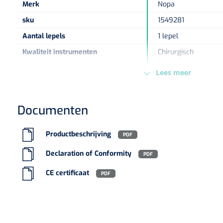
Merk
Nopa
sku
1549281
Aantal lepels
1 lepel
Kwaliteit instrumenten
Chirurgisch
Type verpakking
Stuk
Lees meer
Vorm instrumenten
Ovaal
Europese Regelgeving
MDR - 2017/745/EU -
Documenten
Productbeschrijving
PDF
Declaration of Conformity
PDF
CE certificaat
PDF