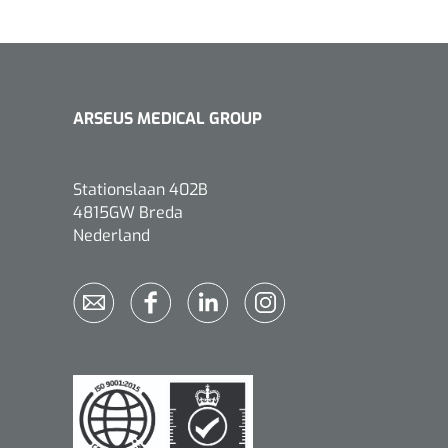
1533499
n clip - 13 cm - 1 st
ARSEUS MEDICAL GROUP
Stationslaan 402B
4815GW Breda
Nederland
Gyneas
1518880
Endobiopsie - standaard
model CH9 - 1 x 25 st
1104114
border sacrum - 23 x
 x 5 st