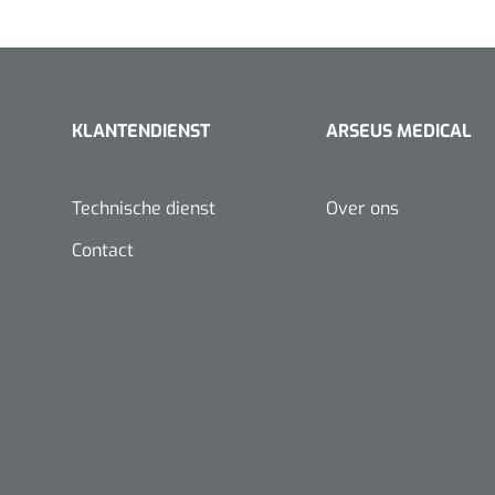
VACOped - 
(44-46) - 1 
KLANTENDIENST
ARSEUS MEDICAL
Technische dienst
Over ons
Contact
PERMA-HAN
hechtdraad
cm - FW502 