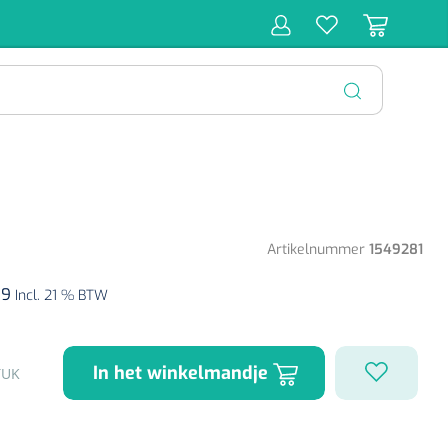
r
Behandeling
Diagnose
Monitoring
Chirurgie
SLUITEN
Artikelnummer
1549281
79
Incl. 21 % BTW
In het winkelmandje
TUK