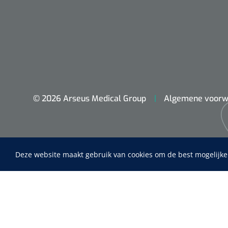
© 2026 Arseus Medical Group
Algemene voorw
Deze website maakt gebruik van cookies om de best mogelijke
Nopa
Home
Metzenbaum
Fysiotherapie & Revalidatie
scherp sche
Incontinentiezorg