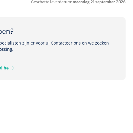
Geschatte leverdatum:
maandag 21 september 2026
1541357
pen?
r Deb transparant -
oom - 1 st
ecialisten zijn er voor u! Contacteer ons en we zoeken
ossing.
l.be