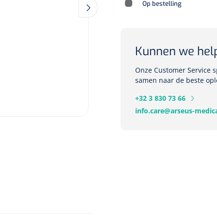
Op bestelling
Deb Stoko
Kunnen we hel
Dispense
wit - chr
Onze Customer Service sp
samen naar de beste opl
Nopa
1207664
+32 3 830 73 66
Vaatklem Pean - zonder
info.care@arseus-medica
tanden - gebogen - 14 cm - 1 st