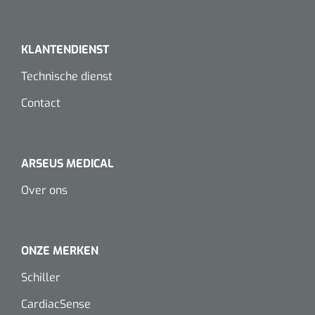
Koffiebekers
KLANTENDIENST
Badkamerhulpmiddelen
Technische dienst
Doucherolstoelen
Contact
Douchestoelen
Diversen badkamerhulpmiddelen
ARSEUS MEDICAL
Doucheramen
Over ons
Douchebrancard
ONZE MERKEN
Wandbeugels
Schiller
Toiletstoelen
CardiacSense
Deb Stoko
1541357