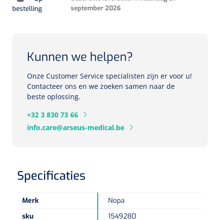
september 2026
bestelling
Herbruikbare curetten
Laser chirurgie
Massagetherapie
Holters
Biopsie punch
Surgical suction
ECG's
Ouderen Comfortzorg
Kunnen we helpen?
Verpleegdekens
Spirometers
Onze Customer Service specialisten zijn er voor u!
Contacteer ons en we zoeken samen naar de
Warmtetherapie
beste oplossing.
Dopplers
Fixatiemateriaal
+32 3 830 73 66
Foetale dopplers
info.care@arseus-medical.be
Positioneringsmateriaal
Vasculaire dopplers
Aangepaste kledij
Foetale en Vasculaire dopplers
Specificaties
Diversen
Lichtdiagnostiek
Merk
Nopa
Verzwaringsdekens
Colposcopen
sku
1549280