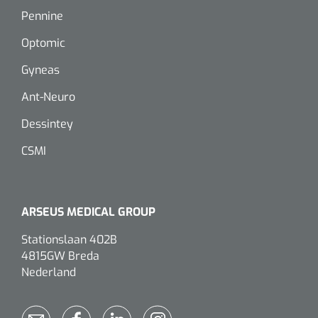
Dispenser Deb transparant - wit - chroom - 1 st
Douchetabouretten
Pennine
Optomic
Toiletverhogers
Gyneas
Toiletbeugels
Ant-Neuro
Dessintey
Transferhulpmiddelen
Glijzeilen
CSMI
Draaischijven
ARSEUS MEDICAL GROUP
Stationslaan 402B
4815GW Breda
Nederland