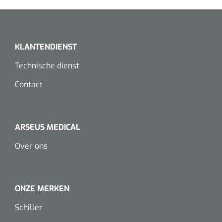
Dispenser Deb transparant - wit - chroom - 1 st
Douchetabouretten
Toiletverhogers
KLANTENDIENST
Toiletbeugels
Technische dienst
Contact
Transferhulpmiddelen
Glijzeilen
ARSEUS MEDICAL
Draaischijven
Over ons
ONZE MERKEN
Schiller