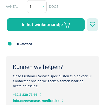
Herbruikbare curetten
Laser chirurgie
AANTAL
DOOS
Massagetherapie
Holters
Biopsie punch
Surgical suction
ECG's
Ouderen Comfortzorg
In het winkelmandje
Verpleegdekens
Spirometers
Warmtetherapie
In voorraad
Dopplers
Fixatiemateriaal
Foetale dopplers
Kunnen we helpen?
Positioneringsmateriaal
Vasculaire dopplers
Onze Customer Service specialisten zijn er voor u!
Aangepaste kledij
Foetale en Vasculaire dopplers
Contacteer ons en we zoeken samen naar de
beste oplossing.
Diversen
Lichtdiagnostiek
+32 3 830 73 66
info.care@arseus-medical.be
Verzwaringsdekens
Colposcopen