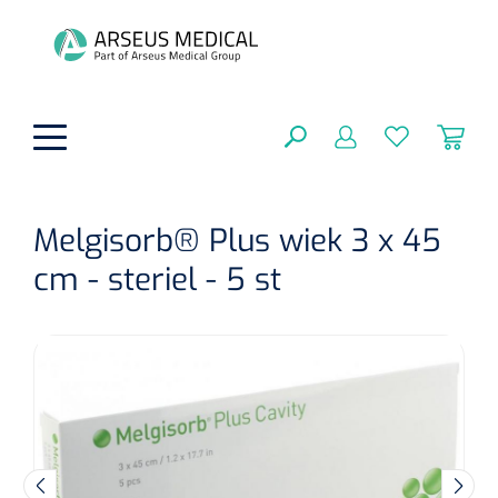
hoofdinhoud
Melgisorb® Plus wiek 3 x 45
cm - steriel - 5 st
Fysiotherapie & Revalidatie
SLUITEN
FILTEREN
Incontinentiezorg
Functionele revalidatie
Hand/arm revalidatie
Instrumenten
Eenmalige sondes
ZOEKRESULTATEN
Gangrevalidatie
Nelatonsondes
ADL & Comfortzorg
Klemmen
Vrouwensondes
Analytische revalidatie