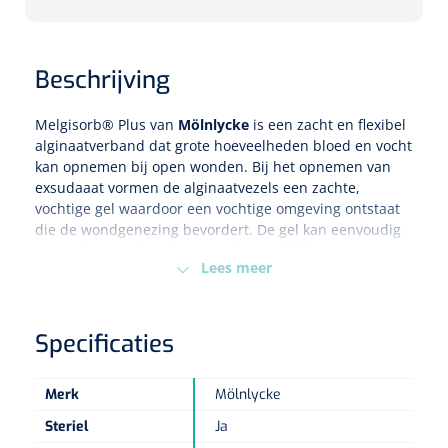
Eethulpmiddelen
Urologie
Beschrijving
Bestek
Melgisorb® Plus van
Mölnlycke
is een zacht en flexibel
Eetplateau's
alginaatverband dat grote hoeveelheden bloed en vocht
kan opnemen bij open wonden. Bij het opnemen van
Onderleggers
exsudaaat vormen de alginaatvezels een zachte,
vochtige gel waardoor een vochtige omgeving ontstaat
Slabben
die de wondgenezing bevordert. De gel kan eenvoudig
Nopa
1207664
verwijdert worden door irrigatie met 0.9%
Vaatklem Pean - zonder tanden - gebogen - 14 cm - 1 st
Lees meer
zoutoplossing.
Borden
Het kan op maat geknipt worden en is een niet-
sensitiserend verband dat bedoeld is voor een
Drinkhulpmiddelen
Specificaties
verscheidenheid aan geïnfecteerde of niet-
Opzetstukken voor bekers
geïnfecteerde wonden. Het verband heeft een groot
absorptievermogen en houdt vloeistoffen vast om
Merk
Mölnlycke
wondmaceratie te beperken, kleeft niet aan de wonde
Bekers
Steriel
Ja
of de huid errond.