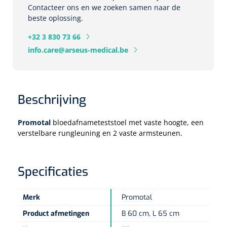
Contacteer ons en we zoeken samen naar de
Herbruikbare curetten
Laser chirurgie
beste oplossing.
Massagetherapie
Holters
+32 3 830 73 66
Biopsie punch
Surgical suction
ECG's
Ouderen Comfortzorg
info.care@arseus-medical.be
Verpleegdekens
Spirometers
Warmtetherapie
Beschrijving
Dopplers
Fixatiemateriaal
Foetale dopplers
Promotal
bloedafnameteststoel met vaste hoogte, een
verstelbare rungleuning en 2 vaste armsteunen.
Positioneringsmateriaal
Vasculaire dopplers
Aangepaste kledij
Specificaties
Foetale en Vasculaire dopplers
Diversen
Merk
Promotal
Lichtdiagnostiek
Product afmetingen
B 60 cm, L 65 cm
Verzwaringsdekens
Colposcopen