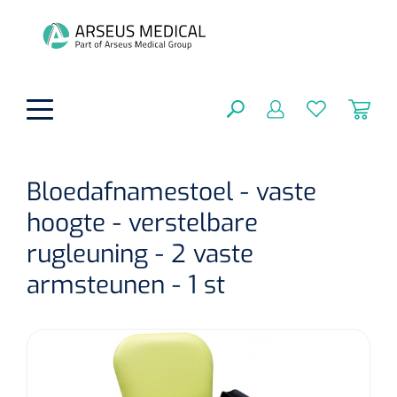
hoofdinhoud
Bloedafnamestoel - vaste
hoogte - verstelbare
Fysiotherapie & Revalidatie
SLUITEN
rugleuning - 2 vaste
FILTEREN
Incontinentiezorg
Functionele revalidatie
armsteunen - 1 st
Hand/arm revalidatie
Instrumenten
Eenmalige sondes
ZOEKRESULTATEN
Gangrevalidatie
Nelatonsondes
ADL & Comfortzorg
Klemmen
Vrouwensondes
Analytische revalidatie