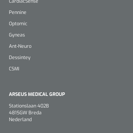
CardiacSense
Dispenser Deb transparant - wit - chroom - 1 st
Douchetabouretten
Pennine
Toiletverhogers
Optomic
Toiletbeugels
Gyneas
Ant-Neuro
Transferhulpmiddelen
Dessintey
Glijzeilen
CSMI
Draaischijven
ARSEUS MEDICAL GROUP
Stationslaan 402B
4815GW Breda
Nederland