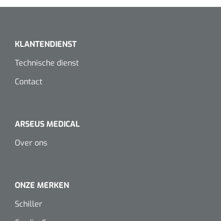
Koffiebekers
Badkamerhulpmiddelen
KLANTENDIENST
Doucherolstoelen
Technische dienst
Douchestoelen
Contact
Diversen badkamerhulpmiddelen
ARSEUS MEDICAL
Doucheramen
Over ons
Douchebrancard
Wandbeugels
ONZE MERKEN
Schiller
Toiletstoelen
Deb Stoko
1541357