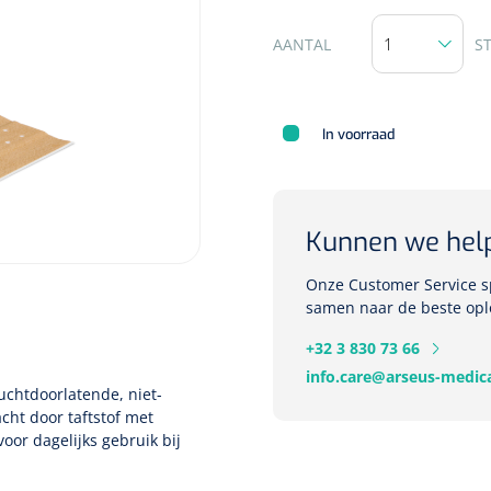
AANTAL
S
In voorraad
Kunnen we hel
Onze Customer Service sp
samen naar de beste opl
+32 3 830 73 66
info.care@arseus-medica
luchtdoorlatende, niet-
cht door taftstof met
oor dagelijks gebruik bij