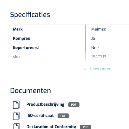
Specificaties
Merk
Maimed
Kompres
Ja
Geperforeerd
Nee
sku
1540713
Steriel
Nee
Lees meer
Kleur
Bruin
Maat
6 cm x 5 m
Documenten
Type verpakking
Stuk
Europese Regelgeving
MDR - 2017/745/EU -
Productbeschrijving
PDF
ISO-certificaat
PDF
Declaration of Conformity
PDF