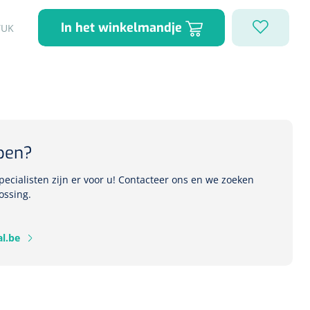
In het winkelmandje
TUK
pen?
ecialisten zijn er voor u! Contacteer ons en we zoeken
ossing.
l.be