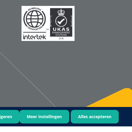
igeren
Meer instellingen
Alles accepteren