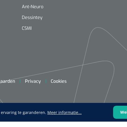
Ant-Neuro
Dessintey
CSMI
aarden
Privacy
Cookies
We
 ervaring te garanderen.
Meer informatie...