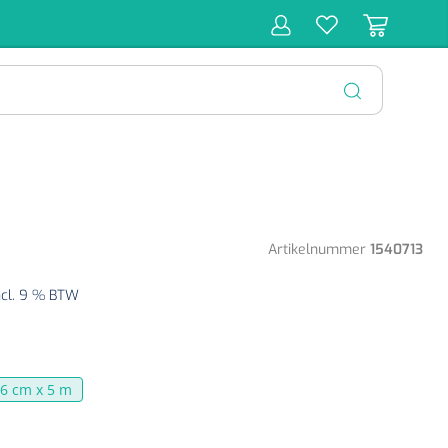
r
Behandeling
Diagnose
Monitoring
Chirurgie
SLUITEN
Artikelnummer
1540713
ncl. 9 % BTW
6 cm x 5 m