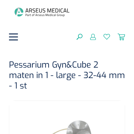
hoofdinhoud
Pessarium Gyn&Cube 2
maten in 1 - large - 32-44 mm
Fysiotherapie & Revalidatie
SLUITEN
- 1 st
FILTEREN
Incontinentiezorg
Functionele revalidatie
Hand/arm revalidatie
Instrumenten
Eenmalige sondes
ZOEKRESULTATEN
Gangrevalidatie
Nelatonsondes
ADL & Comfortzorg
Klemmen
Vrouwensondes
Analytische revalidatie