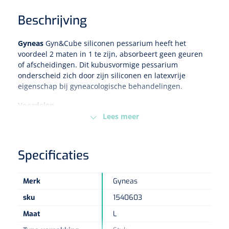
Beschrijving
Eethulpmiddelen
Urologie
Bestek
Gyneas
Gyn&Cube siliconen pessarium heeft het
voordeel 2 maten in 1 te zijn, absorbeert geen geuren
Eetplateau's
of afscheidingen. Dit kubusvormige pessarium
onderscheid zich door zijn siliconen en latexvrije
eigenschap bij gyneacologische behandelingen.
Onderleggers
Voordelen
Slabben
Lees meer
Nopa
1207664
Steriliseerbaar in een autoclaaf
Vaatklem Pean - zonder tanden - gebogen - 14 cm - 1 st
Hypoarllergeen
Borden
2 maten in 1
Specificaties
Gaat lang mee
Drinkhulpmiddelen
Merk
Gyneas
Opzetstukken voor bekers
sku
1540603
Bekers
Maat
L