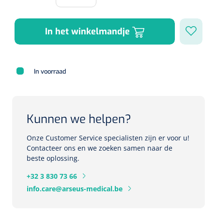
Herbruikbare curetten
Laser chirurgie
Massagetherapie
Holters
In het winkelmandje
Biopsie punch
Surgical suction
ECG's
Ouderen Comfortzorg
Verpleegdekens
Spirometers
In voorraad
Warmtetherapie
Dopplers
Fixatiemateriaal
Foetale dopplers
Kunnen we helpen?
Positioneringsmateriaal
Onze Customer Service specialisten zijn er voor u!
Vasculaire dopplers
Contacteer ons en we zoeken samen naar de
beste oplossing.
Aangepaste kledij
Foetale en Vasculaire dopplers
+32 3 830 73 66
Diversen
info.care@arseus-medical.be
Lichtdiagnostiek
Verzwaringsdekens
Colposcopen