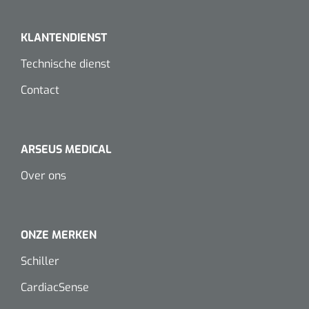
Dispenser Deb transparant - wit - chroom - 1 st
Douchetabouretten
KLANTENDIENST
Toiletverhogers
Technische dienst
Toiletbeugels
Contact
Transferhulpmiddelen
Glijzeilen
ARSEUS MEDICAL
Over ons
Draaischijven
ONZE MERKEN
Schiller
CardiacSense