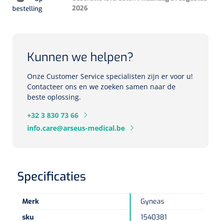
2026
bestelling
Herbruikbare curetten
Laser chirurgie
Massagetherapie
Holters
Biopsie punch
Surgical suction
ECG's
Ouderen Comfortzorg
Kunnen we helpen?
Verpleegdekens
Spirometers
Onze Customer Service specialisten zijn er voor u!
Contacteer ons en we zoeken samen naar de
Warmtetherapie
beste oplossing.
Dopplers
Fixatiemateriaal
+32 3 830 73 66
Foetale dopplers
info.care@arseus-medical.be
Positioneringsmateriaal
Vasculaire dopplers
Aangepaste kledij
Foetale en Vasculaire dopplers
Specificaties
Diversen
Lichtdiagnostiek
Merk
Gyneas
Verzwaringsdekens
Colposcopen
sku
1540381