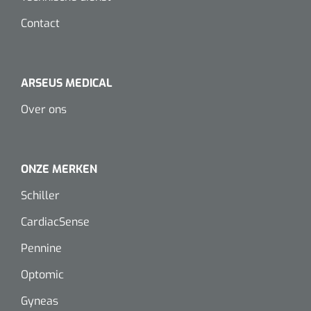
Koffiebekers
Contact
Badkamerhulpmiddelen
Doucherolstoelen
ARSEUS MEDICAL
Over ons
Douchestoelen
Diversen badkamerhulpmiddelen
ONZE MERKEN
Doucheramen
Schiller
Douchebrancard
CardiacSense
Pennine
Wandbeugels
Optomic
Toiletstoelen
Gyneas
Deb Stoko
1541357