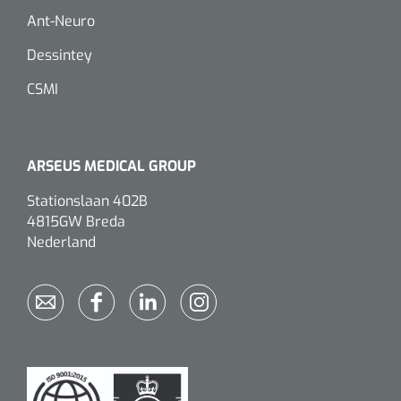
Dispenser Deb transparant - wit - chroom - 1 st
Douchetabouretten
Ant-Neuro
Dessintey
Toiletverhogers
CSMI
Toiletbeugels
Transferhulpmiddelen
ARSEUS MEDICAL GROUP
Glijzeilen
Stationslaan 402B
4815GW Breda
Draaischijven
Nederland