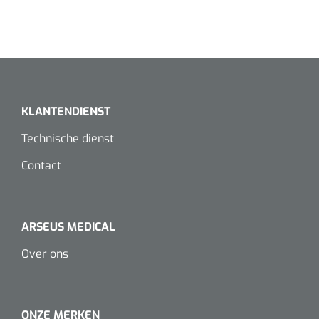
Koffiebekers
Badkamerhulpmiddelen
Doucherolstoelen
KLANTENDIENST
Douchestoelen
Technische dienst
Diversen badkamerhulpmiddelen
Contact
Doucheramen
Douchebrancard
ARSEUS MEDICAL
Over ons
Wandbeugels
Toiletstoelen
ONZE MERKEN
Deb Stoko
1541357