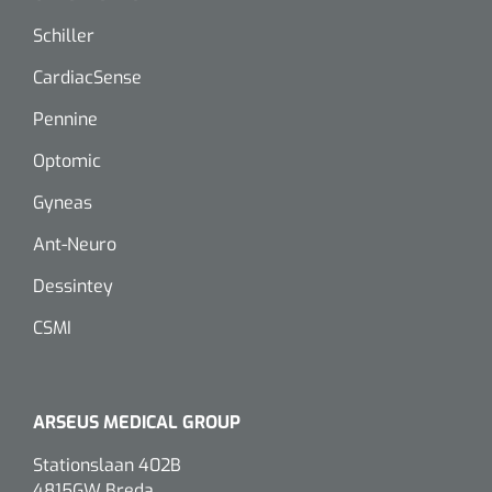
Dispenser Deb transparant - wit - chroom - 1 st
Douchetabouretten
Schiller
Toiletverhogers
CardiacSense
Pennine
Toiletbeugels
Optomic
Transferhulpmiddelen
Gyneas
Glijzeilen
Ant-Neuro
Draaischijven
Dessintey
CSMI
ARSEUS MEDICAL GROUP
Stationslaan 402B
4815GW Breda