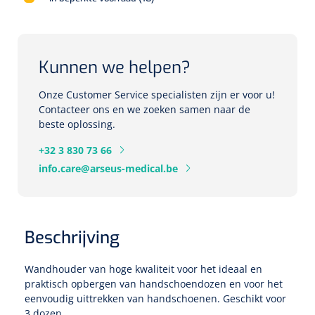
Herbruikbare curetten
Laser chirurgie
Massagetherapie
Holters
Biopsie punch
Surgical suction
Kunnen we helpen?
ECG's
Ouderen Comfortzorg
Verpleegdekens
Onze Customer Service specialisten zijn er voor u!
Spirometers
Contacteer ons en we zoeken samen naar de
beste oplossing.
Warmtetherapie
Dopplers
+32 3 830 73 66
Fixatiemateriaal
Foetale dopplers
info.care@arseus-medical.be
Positioneringsmateriaal
Vasculaire dopplers
Aangepaste kledij
Beschrijving
Foetale en Vasculaire dopplers
Diversen
Wandhouder van hoge kwaliteit voor het ideaal en
Lichtdiagnostiek
praktisch opbergen van handschoendozen en voor het
eenvoudig uittrekken van handschoenen. Geschikt voor
Verzwaringsdekens
Colposcopen
3 dozen.