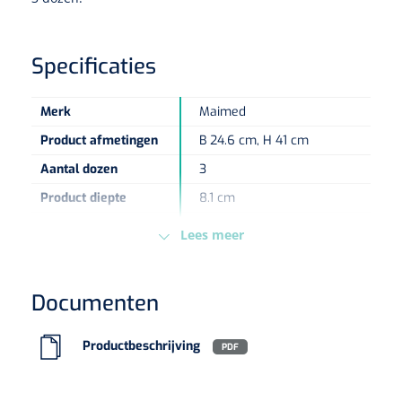
Eethulpmiddelen
Urologie
Specificaties
Bestek
Merk
Maimed
Eetplateau's
Product afmetingen
B 24.6 cm, H 41 cm
Onderleggers
Aantal dozen
3
Product diepte
8.1 cm
Slabben
Nopa
1207664
Vaatklem Pean - zonder tanden - gebogen - 14 cm - 1 st
Normeringen
ISO 13485:2016
Lees meer
Borden
sku
1540150
Kleur
Transparant
Documenten
Drinkhulpmiddelen
Type dispenser
Dispenser handschoenen
Opzetstukken voor bekers
Type verpakking
Stuk
Productbeschrijving
PDF
Bekers