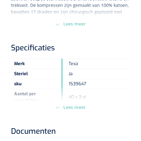
trekvast. De kompressen zijn gemaakt van 100% katoen,
Koffiebekers
bevatten 17 draden en zijn chirurgisch geplooid met
een verzonken franje.
Lees meer
Badkamerhulpmiddelen
Doucherolstoelen
Specificaties
Douchestoelen
Merk
Texa
Diversen badkamerhulpmiddelen
Steriel
Ja
Doucheramen
sku
1539647
Aantal per
40 x 3 st
Douchebrancard
verpakking
Lees meer
Lagen
8-laags
Wandbeugels
Maat
7,5 x 7,5 cm
Documenten
Toiletstoelen
Sterilisatie methode
Ethyleen oxide
Deb Stoko
1541357
Type verpakking
Doos