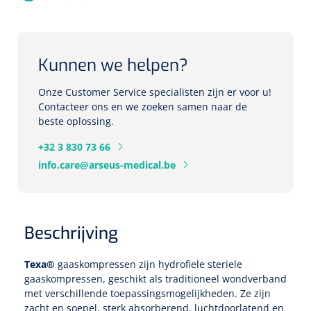
Eethulpmiddelen
Urologie
Bestek
Kunnen we helpen?
Eetplateau's
Onze Customer Service specialisten zijn er voor u!
Contacteer ons en we zoeken samen naar de
beste oplossing.
Onderleggers
+32 3 830 73 66
Slabben
Nopa
1207664
info.care@arseus-medical.be
Vaatklem Pean - zonder tanden - gebogen - 14 cm - 1 st
Borden
Beschrijving
Drinkhulpmiddelen
Opzetstukken voor bekers
Texa®
gaaskompressen zijn hydrofiele steriele
gaaskompressen, geschikt als traditioneel wondverband
Bekers
met verschillende toepassingsmogelijkheden. Ze zijn
zacht en soepel, sterk absorberend, luchtdoorlatend en