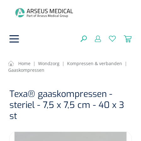
hoofdinhoud
Home
|
Wondzorg
|
Kompressen & verbanden
|
Gaaskompressen
Fysiotherapie & Revalidatie
SLUITEN
Texa® gaaskompressen -
FILTEREN
Incontinentiezorg
Functionele revalidatie
steriel - 7,5 x 7,5 cm - 40 x 3
Hand/arm revalidatie
Instrumenten
Eenmalige sondes
st
ZOEKRESULTATEN
Gangrevalidatie
Nelatonsondes
ADL & Comfortzorg
Klemmen
Vrouwensondes
Analytische revalidatie