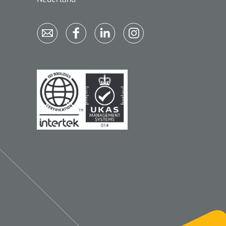
Qualiteam
1625789
RUBAN - breukband 4 banden
- 27 cm - L - 1 st
1016111
d schaar - gebogen -
omp - 14 cm - 1 st