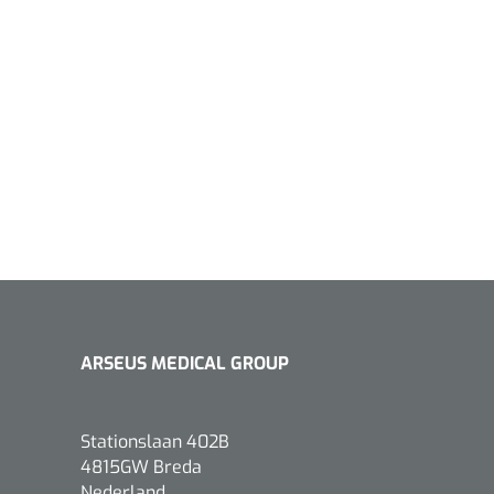
1533499
n clip - 13 cm - 1 st
Gyneas
1518880
Endobiopsie - standaard
model CH9 - 1 x 25 st
1104114
border sacrum - 23 x
ARSEUS MEDICAL GROUP
 x 5 st
Stationslaan 402B
4815GW Breda
Nederland