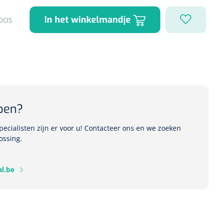
In het winkelmandje
OOS
1541357
r Deb transparant -
oom - 1 st
pen?
ecialisten zijn er voor u! Contacteer ons en we zoeken
ossing.
l.be