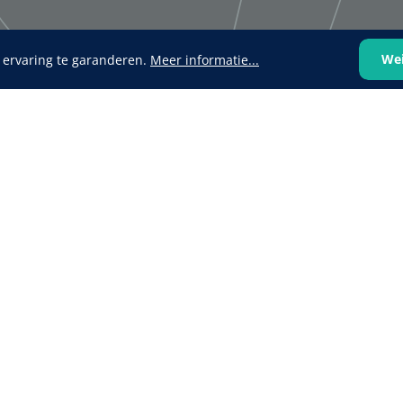
We
 ervaring te garanderen.
Meer informatie...
VOLTRA
1624428
1539440
VOLTRA I - Travel Suitcase -
efix transparent -
Strap Mount Layout
Mölnlycke
1 x 25 st
Schoenov
35 g/m² -
‹
1
2
3
4
5