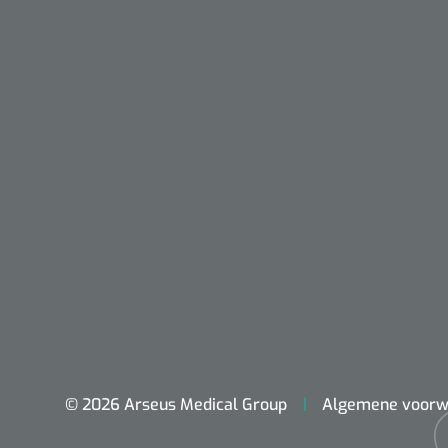
Nopa
Metzenbaum
scherp sche
© 2026 Arseus Medical Group
Algemene voorw