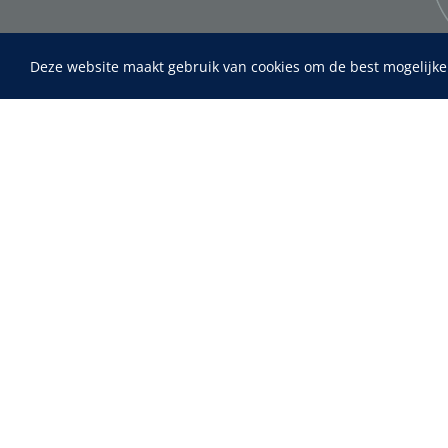
Deze website maakt gebruik van cookies om de best mogelijke
Home
Fysiotherapie & Revalidatie
Maimed
Incontinentiezorg
MaiMed-por
15 x 9 cm - 
Instrumenten
ADL & Comfortzorg
EHBO & Reanimatie
Infrastructuur
Behandeling
Diagnose
Monitoring