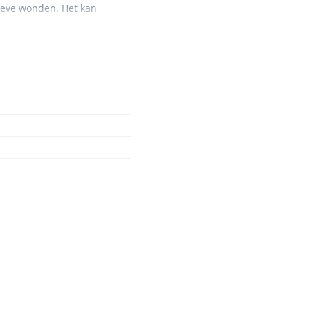
ieve wonden. Het kan
Nopa
1208566
Hysterometer Sims - niet
plooibaar - 32 cm - 1 st