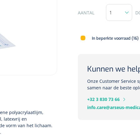
AANTAL
D
Deb Stoko
Dispense
In beperkte voorraad (16)
wit - chr
Nopa
1207664
Kunnen we hel
Vaatklem Pean - zonder
tanden - gebogen - 14 cm - 1 st
Onze Customer Service sp
samen naar de beste opl
+32 3 830 73 66
info.care@arseus-medica
ene polyacrylaatlijm,
, latexvrij en
n de vorm van het lichaam.
.