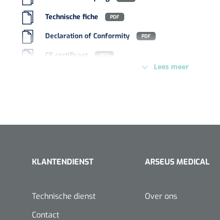
Europese Regelgeving
MDD - 93/42/EEC - K
VACOped - 
Technische fiche
PDF
(44-46) - 1 
Declaration of Conformity
PDF
CE certificaat
PDF
Lees meer
Confirmation letter
PDF
ISO-certificaat
PDF
PERMA-HAN
hechtdraad
cm - FW502 
KLANTENDIENST
ARSEUS MEDICAL
Technische dienst
Over ons
Contact