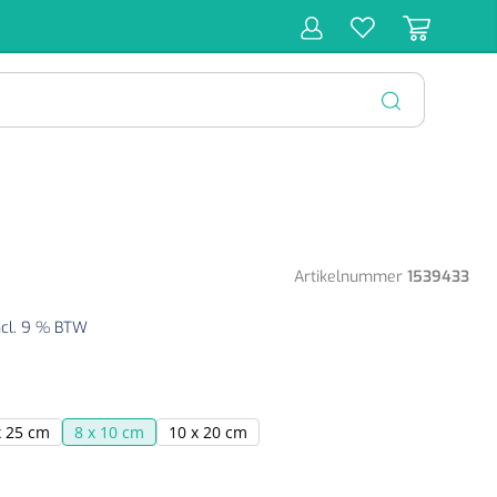
r
Behandeling
Diagnose
Monitoring
Chirurgie
SLUITEN
Artikelnummer
1539433
ncl. 9 % BTW
x 25 cm
8 x 10 cm
10 x 20 cm