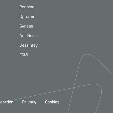
Pennine
Optomic
Gyneas
Ant-Neuro
Mölnlycke
1603705
Dessintey
Mepilex® Ag - 20 x 50 cm - 2
st
CSMI
Griffioen
Standaar
stomp/st
1572568
 schaar TUC recht
rp - 14,5 cm / 1 st
aarden
Privacy
Cookies