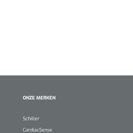
1620365
lasse Is
Evenup Sole - L
Nopa
st
Tang Colli
1007140
D™ silk
 3/0 - 16 mm - 75
- 1 st
Mölnlycke
Mölnlycke
1010460
Mepilex 
ONZE MERKEN
Mesalt® zoutverband - 7,5 x
23 cm - 1
7,5 cm - steriel - 30 st
Schiller
CardiacSense