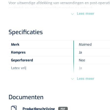
Voor uitwendige afdekking van verwondingen en post-operat
makkelijk en pijnloos verwijdert worden na gebruik.
Lees meer
Specificaties
Merk
Maimed
Kompres
Ja
Geperforeerd
Nee
Latex vrij
Ja
sku
1539433
Lees meer
Steriel
Ja
Kleur
Wit
Documenten
Maat
8 x 10 cm
Type verpakking
Doos
Productbeschrijving
PDF