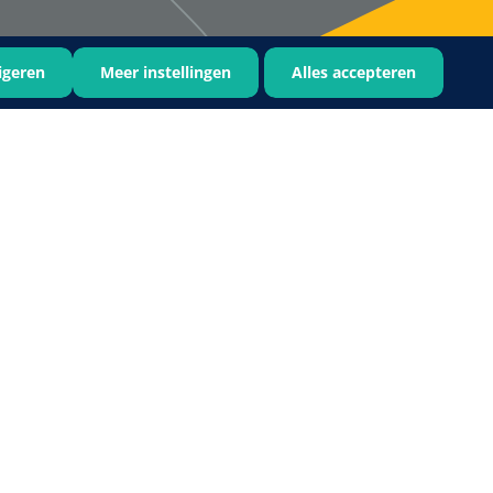
igeren
Meer instellingen
Alles accepteren
Bastos Viegas
1001396
Absorberende kompressen -
steriel - 20 x 20 cm - 1 x 30 st
1016397
ertrek - non woven -
 wit - 1 x 400 st
›
6
7