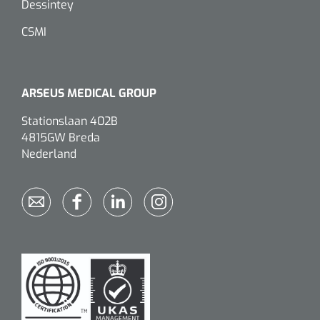
Dessintey
CSMI
ARSEUS MEDICAL GROUP
Stationslaan 402B
4815GW Breda
Nederland
Griffioen
1017260
Chirurgische pincet - 14 cm - 1 st