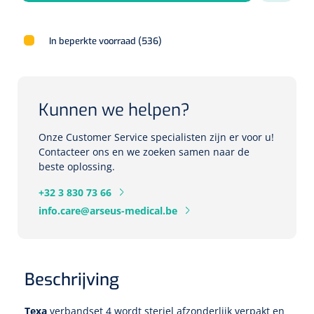
Herbruikbare curetten
Laser chirurgie
Massagetherapie
Holters
In beperkte voorraad (536)
Biopsie punch
Surgical suction
ECG's
Ouderen Comfortzorg
Verpleegdekens
Spirometers
Kunnen we helpen?
Warmtetherapie
Onze Customer Service specialisten zijn er voor u!
Dopplers
Contacteer ons en we zoeken samen naar de
Fixatiemateriaal
beste oplossing.
Foetale dopplers
+32 3 830 73 66
Positioneringsmateriaal
Vasculaire dopplers
info.care@arseus-medical.be
Aangepaste kledij
Foetale en Vasculaire dopplers
Diversen
Beschrijving
Lichtdiagnostiek
Verzwaringsdekens
Colposcopen
Texa
verbandset 4 wordt steriel afzonderlijk verpakt en