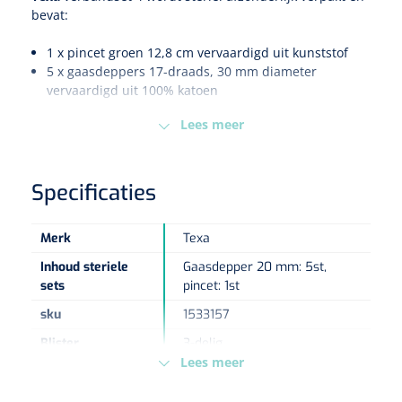
bevat:
Eethulpmiddelen
Urologie
1 x pincet groen 12,8 cm vervaardigd uit kunststof
Bestek
5 x gaasdeppers 17-draads, 30 mm diameter
vervaardigd uit 100% katoen
Eetplateau's
Lees meer
Onderleggers
Specificaties
Slabben
Nopa
1207664
Vaatklem Pean - zonder tanden - gebogen - 14 cm - 1 st
Merk
Texa
Borden
Inhoud steriele
Gaasdepper 20 mm: 5st,
sets
pincet: 1st
Drinkhulpmiddelen
sku
1533157
Opzetstukken voor bekers
Blister
3-delig
Lees meer
Sterilisatie
Bekers
Ethyleen oxide
methode