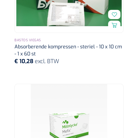
Dispenser Deb transparant - wit - chroom - 1 st
Douchetabouretten
Toiletverhogers
Toiletbeugels
BASTOS VIEGAS
Absorberende kompressen - steriel - 10 x 10 cm
- 1 x 60 st
Transferhulpmiddelen
€ 10,28
excl. BTW
Glijzeilen
Draaischijven