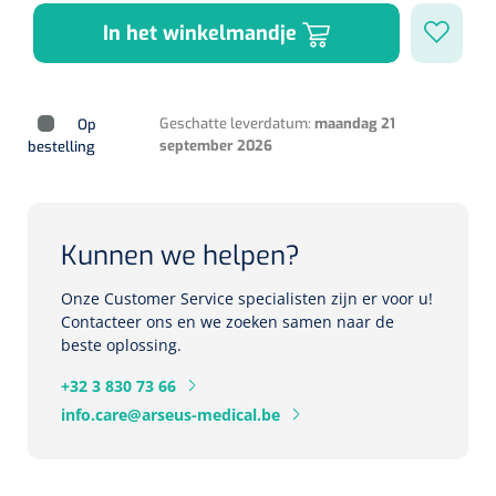
Herbruikbare curetten
Laser chirurgie
In het winkelmandje
Massagetherapie
Holters
Biopsie punch
Surgical suction
ECG's
Ouderen Comfortzorg
Geschatte leverdatum:
maandag 21
Op
Verpleegdekens
september 2026
bestelling
Spirometers
Warmtetherapie
Dopplers
Kunnen we helpen?
Fixatiemateriaal
Foetale dopplers
Onze Customer Service specialisten zijn er voor u!
Positioneringsmateriaal
Vasculaire dopplers
Contacteer ons en we zoeken samen naar de
beste oplossing.
Aangepaste kledij
Foetale en Vasculaire dopplers
+32 3 830 73 66
info.care@arseus-medical.be
Diversen
Lichtdiagnostiek
Verzwaringsdekens
Colposcopen