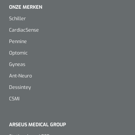
Dispenser Deb transparant - wit - chroom - 1 st
Douchetabouretten
ONZE MERKEN
Schiller
Toiletverhogers
CardiacSense
Toiletbeugels
Pennine
Optomic
Transferhulpmiddelen
Glijzeilen
Gyneas
Ant-Neuro
Draaischijven
Dessintey
CSMI
ARSEUS MEDICAL GROUP