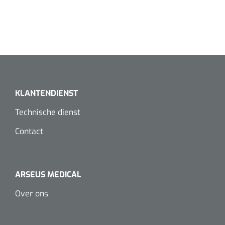
Koffiebekers
Badkamerhulpmiddelen
Doucherolstoelen
Douchestoelen
KLANTENDIENST
Diversen badkamerhulpmiddelen
Technische dienst
Contact
Doucheramen
Douchebrancard
ARSEUS MEDICAL
Wandbeugels
Over ons
Toiletstoelen
Deb Stoko
1541357