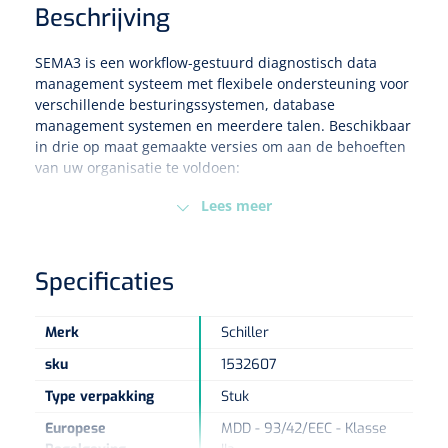
Beschrijving
Eethulpmiddelen
Urologie
SEMA3 is een workflow-gestuurd diagnostisch data
Bestek
management systeem met flexibele ondersteuning voor
verschillende besturingssystemen, database
Eetplateau's
management systemen en meerdere talen. Beschikbaar
in drie op maat gemaakte versies om aan de behoeften
van uw organisatie te voldoen:
Onderleggers
SEMA3 Office (tot 4 werkstationlicenties)
Lees meer
Slabben
SEMA3 Professional (tot 20 werkstationlicenties)
Nopa
1207664
SEMA3 Enterprise (25 of meer werkstationlicenties).
Vaatklem Pean - zonder tanden - gebogen - 14 cm - 1 st
Borden
Specificaties
Merk
Schiller
Drinkhulpmiddelen
sku
1532607
Opzetstukken voor bekers
Type verpakking
Stuk
Bekers
Europese
MDD - 93/42/EEC - Klasse