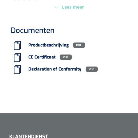
Regelgeving
IIa
Koffiebekers
Lees meer
Badkamerhulpmiddelen
Documenten
Doucherolstoelen
Productbeschrijving
PDF
Douchestoelen
CE Certificaat
PDF
Diversen badkamerhulpmiddelen
Declaration of Conformity
PDF
Doucheramen
Douchebrancard
Wandbeugels
Toiletstoelen
Deb Stoko
1541357
KLANTENDIENST