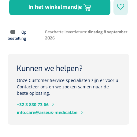
In het winkelmandje
Herbruikbare curetten
Laser chirurgie
Massagetherapie
Holters
Biopsie punch
Surgical suction
ECG's
Ouderen Comfortzorg
Geschatte leverdatum:
dinsdag 8 september
Op
2026
bestelling
Verpleegdekens
Spirometers
Warmtetherapie
Dopplers
Kunnen we helpen?
Fixatiemateriaal
Foetale dopplers
Onze Customer Service specialisten zijn er voor u!
Positioneringsmateriaal
Contacteer ons en we zoeken samen naar de
Vasculaire dopplers
beste oplossing.
Aangepaste kledij
Foetale en Vasculaire dopplers
+32 3 830 73 66
info.care@arseus-medical.be
Diversen
Lichtdiagnostiek
Verzwaringsdekens
Colposcopen