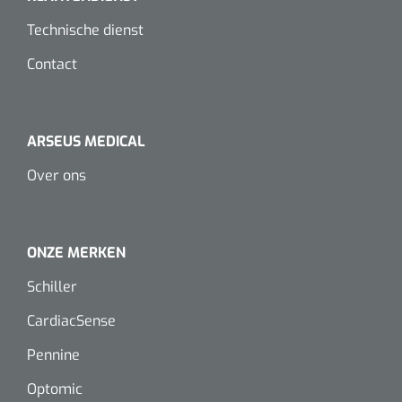
Dispenser Deb transparant - wit - chroom - 1 st
Douchetabouretten
Technische dienst
Toiletverhogers
Contact
Toiletbeugels
ARSEUS MEDICAL
Transferhulpmiddelen
Over ons
Glijzeilen
Draaischijven
ONZE MERKEN
Schiller
CardiacSense
Pennine
Optomic