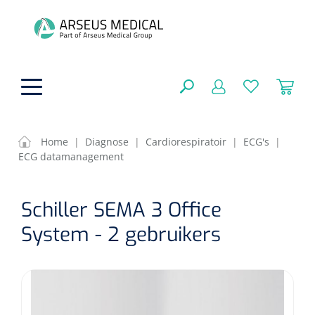
hoofdinhoud
Home
|
Diagnose
|
Cardiorespiratoir
|
ECG's
|
ECG datamanagement
Fysiotherapie & Revalidatie
SLUITEN
Schiller SEMA 3 Office
FILTEREN
Incontinentiezorg
Functionele revalidatie
System - 2 gebruikers
Hand/arm revalidatie
Instrumenten
Eenmalige sondes
ZOEKRESULTATEN
Gangrevalidatie
Nelatonsondes
ADL & Comfortzorg
Klemmen
Vrouwensondes
Analytische revalidatie