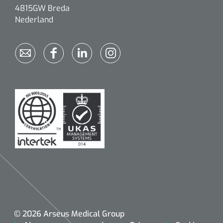
Dispenser Deb transparant - wit - chroom - 1 st
Douchetabouretten
4815GW Breda
Nederland
Toiletverhogers
Toiletbeugels
Transferhulpmiddelen
Glijzeilen
Draaischijven
© 2026 Arseus Medical Group