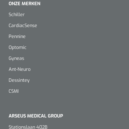
ONZE MERKEN
Koffiebekers
Schiller
Badkamerhulpmiddelen
CardiacSense
Doucherolstoelen
Pennine
Douchestoelen
Optomic
Gyneas
Diversen badkamerhulpmiddelen
Ant-Neuro
Doucheramen
Dessintey
Douchebrancard
CSMI
Wandbeugels
ARSEUS MEDICAL GROUP
Toiletstoelen
Stationslaan 402B
Deb Stoko
1541357