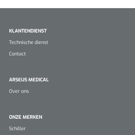
Dispenser Deb transparant - wit - chroom - 1 st
Douchetabouretten
Toiletverhogers
KLANTENDIENST
Toiletbeugels
Technische dienst
Transferhulpmiddelen
Contact
Glijzeilen
Draaischijven
ARSEUS MEDICAL
Over ons
ONZE MERKEN
Schiller