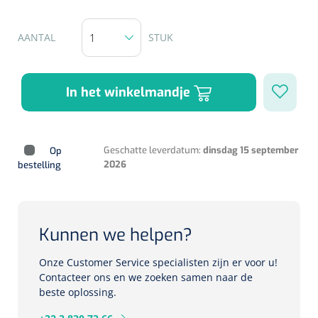
Herbruikbare curetten
Laser chirurgie
Massagetherapie
Holters
AANTAL
STUK
Biopsie punch
Surgical suction
ECG's
Ouderen Comfortzorg
In het winkelmandje
Verpleegdekens
Spirometers
Warmtetherapie
Dopplers
Geschatte leverdatum:
dinsdag 15 september
Op
Fixatiemateriaal
2026
bestelling
Foetale dopplers
Positioneringsmateriaal
Vasculaire dopplers
Kunnen we helpen?
Aangepaste kledij
Foetale en Vasculaire dopplers
Onze Customer Service specialisten zijn er voor u!
Diversen
Contacteer ons en we zoeken samen naar de
Lichtdiagnostiek
beste oplossing.
Verzwaringsdekens
Colposcopen