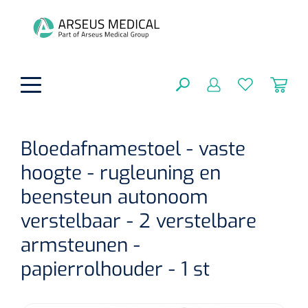
hoofdinhoud
Bloedafnamestoel - vaste
hoogte - rugleuning en
Fysiotherapie & Revalidatie
SLUITEN
beensteun autonoom
FILTEREN
Incontinentiezorg
Functionele revalidatie
verstelbaar - 2 verstelbare
Hand/arm revalidatie
Instrumenten
armsteunen -
Eenmalige sondes
ZOEKRESULTATEN
papierrolhouder - 1 st
Gangrevalidatie
Nelatonsondes
ADL & Comfortzorg
Klemmen
Vrouwensondes
Analytische revalidatie