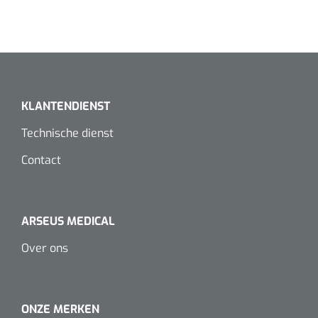
Declaration of Conformity
Dispenser Deb transparant - wit - chroom - 1 st
PDF
Douchetabouretten
Toiletverhogers
Toiletbeugels
KLANTENDIENST
Transferhulpmiddelen
Technische dienst
Glijzeilen
Contact
Draaischijven
ARSEUS MEDICAL
Over ons
ONZE MERKEN