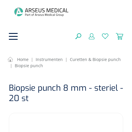
hoofdinhoud
Home
|
Instrumenten
|
Curetten & Biopsie punch
|
Biopsie punch
Fysiotherapie & Revalidatie
SLUITEN
Biopsie punch 8 mm - steriel -
FILTEREN
Incontinentiezorg
Functionele revalidatie
20 st
Hand/arm revalidatie
Instrumenten
Eenmalige sondes
ZOEKRESULTATEN
Gangrevalidatie
Nelatonsondes
ADL & Comfortzorg
Klemmen
Vrouwensondes
Analytische revalidatie