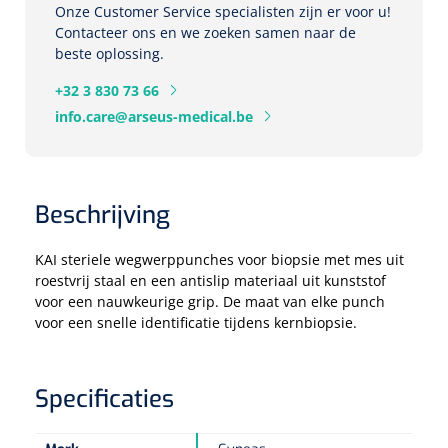
Onze Customer Service specialisten zijn er voor u!
Contacteer ons en we zoeken samen naar de
Eethulpmiddelen
Urologie
beste oplossing.
Bestek
+32 3 830 73 66
info.care@arseus-medical.be
Eetplateau's
Onderleggers
Beschrijving
Slabben
Nopa
1207664
Vaatklem Pean - zonder tanden - gebogen - 14 cm - 1 st
KAI steriele wegwerppunches voor biopsie met mes uit
Borden
roestvrij staal en een antislip materiaal uit kunststof
voor een nauwkeurige grip. De maat van elke punch
voor een snelle identificatie tijdens kernbiopsie.
Drinkhulpmiddelen
Opzetstukken voor bekers
Specificaties
Bekers