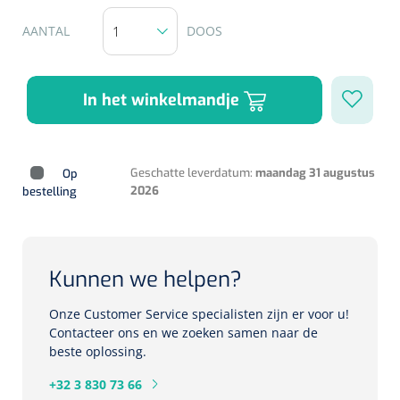
Herbruikbare curetten
Laser chirurgie
AANTAL
DOOS
Massagetherapie
Holters
Biopsie punch
Surgical suction
ECG's
Ouderen Comfortzorg
In het winkelmandje
Verpleegdekens
Spirometers
Warmtetherapie
Geschatte leverdatum:
maandag 31 augustus
Op
Dopplers
2026
bestelling
Fixatiemateriaal
Foetale dopplers
Positioneringsmateriaal
Vasculaire dopplers
Kunnen we helpen?
Aangepaste kledij
Foetale en Vasculaire dopplers
Onze Customer Service specialisten zijn er voor u!
Contacteer ons en we zoeken samen naar de
Diversen
beste oplossing.
Lichtdiagnostiek
Verzwaringsdekens
+32 3 830 73 66
Colposcopen