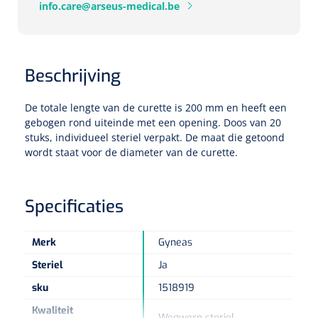
info.care@arseus-medical.be
Eethulpmiddelen
Urologie
Bestek
Beschrijving
Eetplateau's
De totale lengte van de curette is 200 mm en heeft een
gebogen rond uiteinde met een opening. Doos van 20
Onderleggers
stuks, individueel steriel verpakt. De maat die getoond
wordt staat voor de diameter van de curette.
Slabben
Nopa
1207664
Vaatklem Pean - zonder tanden - gebogen - 14 cm - 1 st
Borden
Specificaties
Drinkhulpmiddelen
Merk
Gyneas
Opzetstukken voor bekers
Steriel
Ja
sku
1518919
Bekers
Kwaliteit
Wegwerp steriel