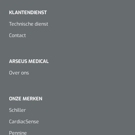
Dispenser Deb transparant - wit - chroom - 1 st
Douchetabouretten
KLANTENDIENST
Toiletverhogers
Technische dienst
Toiletbeugels
Contact
Transferhulpmiddelen
ARSEUS MEDICAL
Glijzeilen
Over ons
Draaischijven
ONZE MERKEN
Schiller
CardiacSense
Pennine