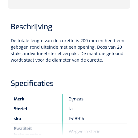
Eethulpmiddelen
Urologie
Bestek
Beschrijving
Eetplateau's
De totale lengte van de curette is 200 mm en heeft een
gebogen rond uiteinde met een opening. Doos van 20
stuks, individueel steriel verpakt. De maat die getoond
Onderleggers
wordt staat voor de diameter van de curette.
Slabben
Nopa
1207664
Vaatklem Pean - zonder tanden - gebogen - 14 cm - 1 st
Specificaties
Borden
Merk
Gyneas
Drinkhulpmiddelen
Steriel
Ja
Opzetstukken voor bekers
sku
1518914
Kwaliteit
Bekers
Wegwerp steriel
instrumenten