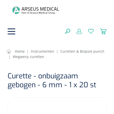
hoofdinhoud
Home
|
Instrumenten
|
Curetten & Biopsie punch
|
Wegwerp curetten
Fysiotherapie & Revalidatie
SLUITEN
Curette - onbuigzaam
FILTEREN
Incontinentiezorg
Functionele revalidatie
gebogen - 6 mm - 1 x 20 st
Hand/arm revalidatie
Instrumenten
Eenmalige sondes
ZOEKRESULTATEN
Gangrevalidatie
Nelatonsondes
ADL & Comfortzorg
Klemmen
Vrouwensondes
Analytische revalidatie