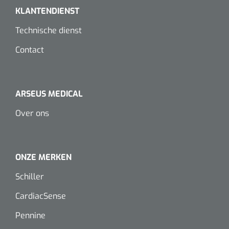
Dispenser Deb transparant - wit - chroom - 1 st
Douchetabouretten
KLANTENDIENST
Technische dienst
Toiletverhogers
Contact
Toiletbeugels
Transferhulpmiddelen
ARSEUS MEDICAL
Glijzeilen
Over ons
Draaischijven
ONZE MERKEN
Schiller
CardiacSense
Pennine