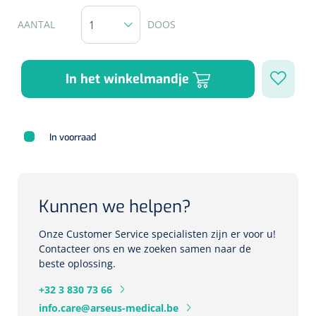
Herbruikbare curetten
Laser chirurgie
AANTAL
DOOS
Massagetherapie
Holters
Biopsie punch
Surgical suction
ECG's
Ouderen Comfortzorg
In het winkelmandje
Verpleegdekens
Spirometers
Warmtetherapie
In voorraad
Dopplers
Fixatiemateriaal
Foetale dopplers
Positioneringsmateriaal
Kunnen we helpen?
Vasculaire dopplers
Aangepaste kledij
Onze Customer Service specialisten zijn er voor u!
Foetale en Vasculaire dopplers
Contacteer ons en we zoeken samen naar de
beste oplossing.
Diversen
Lichtdiagnostiek
+32 3 830 73 66
Verzwaringsdekens
Colposcopen
info.care@arseus-medical.be