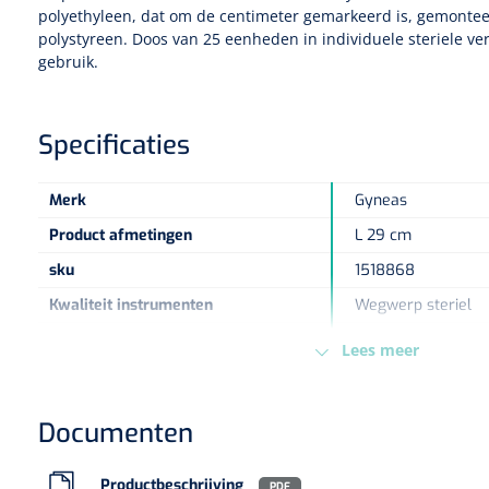
polyethyleen, dat om de centimeter gemarkeerd is, gemonte
polystyreen. Doos van 25 eenheden in individuele steriele v
gebruik.
Specificaties
Merk
Gyneas
Product afmetingen
L 29 cm
sku
1518868
Kwaliteit instrumenten
Wegwerp steriel
Maat
4,6 mm
Lees meer
Type verpakking
Doos
Europese Regelgeving
MDD - 93/42/EEC - 
Documenten
Productbeschrijving
PDF