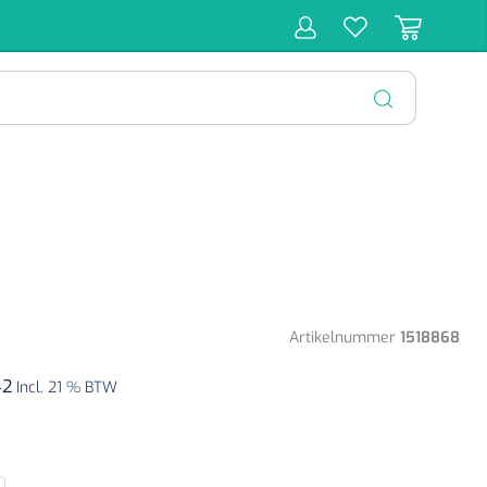
r
Behandeling
Diagnose
Monitoring
Chirurgie
SLUITEN
Artikelnummer
1518868
42
Incl. 21 % BTW