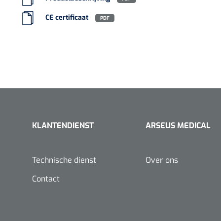
VACOped - 
CE certificaat
PDF
(44-46) - 1 
PERMA-HAN
KLANTENDIENST
ARSEUS MEDICAL
hechtdraad
cm - FW502 
Technische dienst
Over ons
Contact