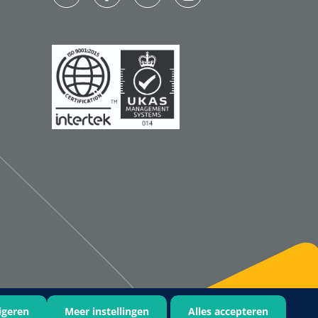
Qualiteam
1625789
RUBAN - breukband 4 banden
- 27 cm - L - 1 st
1016111
d schaar - gebogen -
omp - 14 cm - 1 st
igeren
Meer instellingen
Alles accepteren