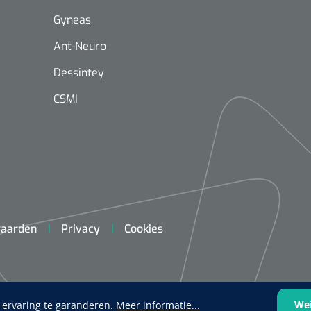
Gyneas
Ant-Neuro
Dessintey
CSMI
Mölnlycke
1603705
Mepilex® Ag - 20 x 50 cm - 2
st
Griffioen
Standaar
aarden
Privacy
Cookies
stomp/st
1572568
 schaar TUC recht
rp - 14,5 cm / 1 st
We
 ervaring te garanderen.
Meer informatie...