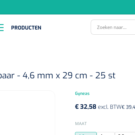
RODUCTEN
PRODUCTEN
Instrumenten
ADL &
EHBO &
Infrastructuu
Comfortzorg
Reanimatie
SULTATEN
aar - 4,6 mm x 29 cm - 25 st
Gyneas
€ 32,58
excl. BTW
€ 39,
1518857
lum - small/virgin
SELECTEER
MAAT
. 20 mm - 1 x 100 st