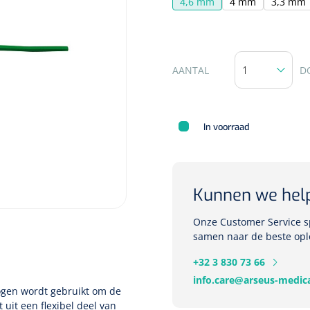
4,6 mm
4 mm
3,3 mm
Deb Stoko
AANTAL
D
Dispense
wit - chr
In voorraad
Nopa
1207664
Vaatklem Pean - zonder
tanden - gebogen - 14 cm - 1 st
Kunnen we hel
Onze Customer Service sp
samen naar de beste opl
+32 3 830 73 66
info.care@arseus-medica
ogen wordt gebruikt om de
uit een flexibel deel van