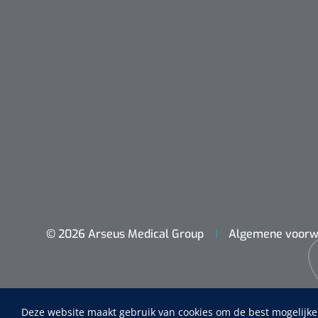
© 2026 Arseus Medical Group
Algemene voorw
Nopa
Metzenbaum
scherp sche
Deze website maakt gebruik van cookies om de best mogelijke