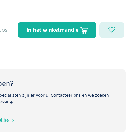
1541357
In het winkelmandje
OOS
r Deb transparant -
oom - 1 st
pen?
ecialisten zijn er voor u! Contacteer ons en we zoeken
ossing.
l.be