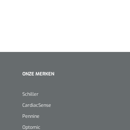
1620365
Evenup Sole - L
Nopa
st
Tang Colli
1007140
D™ silk
ONZE MERKEN
 3/0 - 16 mm - 75
- 1 st
Mölnlycke
Mölnlycke
1010460
Schiller
Mepilex 
Mesalt® zoutverband - 7,5 x
23 cm - 1
7,5 cm - steriel - 30 st
CardiacSense
Pennine
Optomic