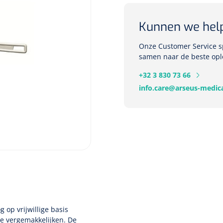
Kunnen we hel
Onze Customer Service sp
Deb Stoko
samen naar de beste opl
Dispense
wit - chr
+32 3 830 73 66
info.care@arseus-medica
Nopa
1207664
Vaatklem Pean - zonder
tanden - gebogen - 14 cm - 1 st
 op vrijwillige basis
te vergemakkelijken. De