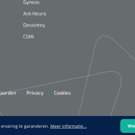
Gyneas
Ant-Neuro
Dessintey
CSMI
Mölnlycke
1603705
Mepilex® Ag - 20 x 50 cm - 2
st
Griffioen
aarden
Privacy
Cookies
Standaar
stomp/st
1572568
 schaar TUC recht
rp - 14,5 cm / 1 st
We
 ervaring te garanderen.
Meer informatie...