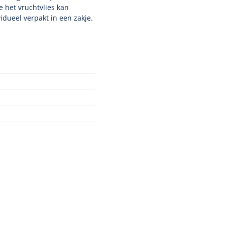
 het vruchtvlies kan
dueel verpakt in een zakje.
lasse IIa
Nopa
1208566
Hysterometer Sims - niet
plooibaar - 32 cm - 1 st