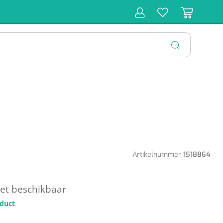
r
Behandeling
Diagnose
Monitoring
Chirurgie
SLUITEN
Artikelnummer
1518864
 niet beschikbaar
oduct