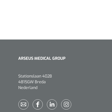
1533499
n clip - 13 cm - 1 st
ARSEUS MEDICAL GROUP
Gyneas
1518880
Endobiopsie - standaard
model CH9 - 1 x 25 st
Stationslaan 402B
1104114
border sacrum - 23 x
4815GW Breda
 x 5 st
Nederland