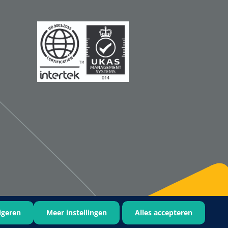
Qualiteam
1625789
RUBAN - breukband 4 banden
- 27 cm - L - 1 st
1016111
d schaar - gebogen -
omp - 14 cm - 1 st
igeren
Meer instellingen
Alles accepteren