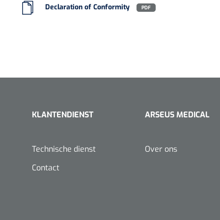
Declaration of Conformity
PDF
VACOped - 
(44-46) - 1 
KLANTENDIENST
ARSEUS MEDICAL
PERMA-HAN
hechtdraad
cm - FW502 
Technische dienst
Over ons
Contact