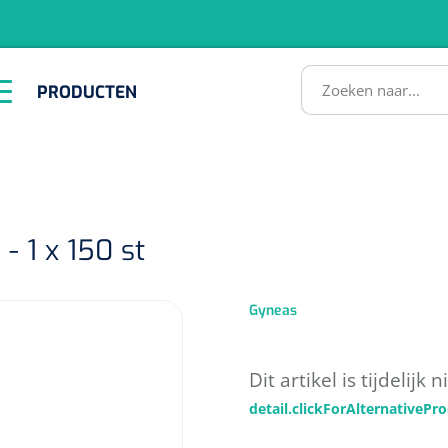
RODUCTEN
PRODUCTEN
Instrumenten
ADL &
EHBO &
Infrastructuu
Comfortzorg
Reanimatie
SULTATEN
- 1 x 150 st
Gyneas
1518857
Dit artikel is tijdelijk
lum - small/virgin
detail.clickForAlternativePr
. 20 mm - 1 x 100 st