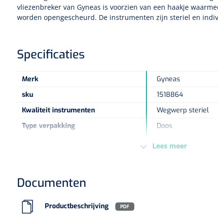
vliezenbreker van
Gyneas
is voorzien van een haakje waarmee
worden opengescheurd. De instrumenten zijn steriel en indivi
Specificaties
Merk
Gyneas
sku
1518864
Kwaliteit instrumenten
Wegwerp steriel
Type verpakking
Doos
Vorm instrumenten
Gebogen
Lees meer
Europese Regelgeving
MDD - 93/42/EEC - K
Documenten
Productbeschrijving
PDF