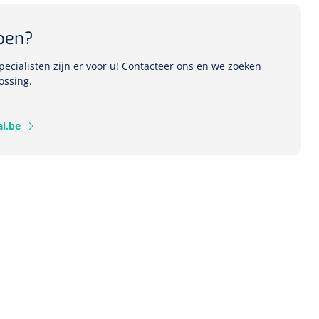
pen?
ecialisten zijn er voor u! Contacteer ons en we zoeken
1541357
ossing.
r Deb transparant -
oom - 1 st
l.be