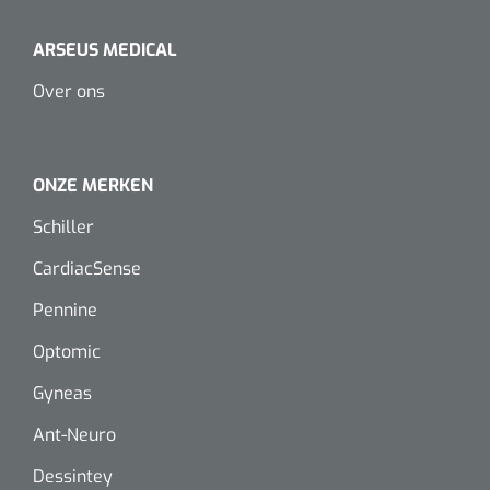
Dispenser Deb transparant - wit - chroom - 1 st
Douchetabouretten
ARSEUS MEDICAL
Toiletverhogers
Over ons
Toiletbeugels
ONZE MERKEN
Transferhulpmiddelen
Schiller
Glijzeilen
CardiacSense
Draaischijven
Pennine
Optomic
Gyneas
Ant-Neuro
Dessintey