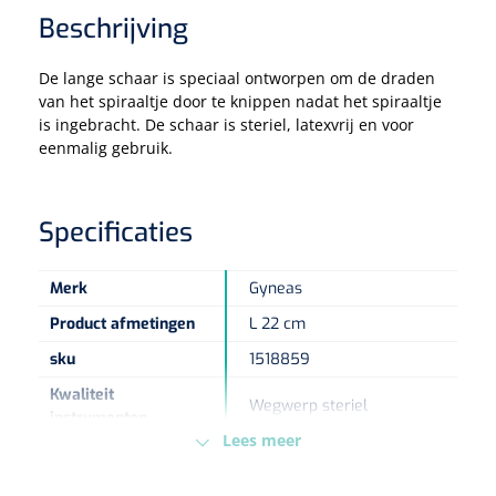
Beschrijving
Eethulpmiddelen
Urologie
De lange schaar is speciaal ontworpen om de draden
Bestek
van het spiraaltje door te knippen nadat het spiraaltje
is ingebracht. De schaar is steriel, latexvrij en voor
Eetplateau's
eenmalig gebruik.
Onderleggers
Specificaties
Slabben
Nopa
1207664
Vaatklem Pean - zonder tanden - gebogen - 14 cm - 1 st
Merk
Gyneas
Borden
Product afmetingen
L 22 cm
sku
1518859
Drinkhulpmiddelen
Kwaliteit
Wegwerp steriel
Opzetstukken voor bekers
instrumenten
Lees meer
Type verpakking
Doos
Bekers
MDD - 93/42/EEC - Klasse