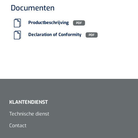
Europese Regelgeving
Is
Koffiebekers
Documenten
Productbeschrijving
PDF
Badkamerhulpmiddelen
Doucherolstoelen
Declaration of Conformity
PDF
Douchestoelen
Diversen badkamerhulpmiddelen
Doucheramen
Douchebrancard
KLANTENDIENST
Wandbeugels
Technische dienst
Contact
Toiletstoelen
Deb Stoko
1541357