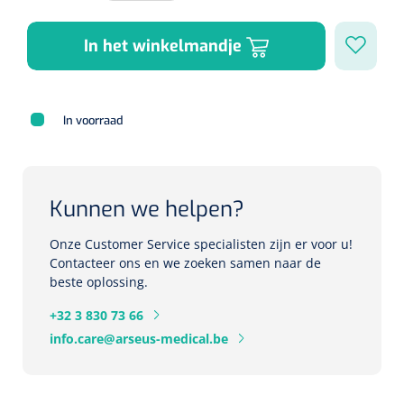
Herbruikbare curetten
Laser chirurgie
Massagetherapie
Holters
In het winkelmandje
Biopsie punch
Surgical suction
ECG's
Ouderen Comfortzorg
Verpleegdekens
In voorraad
Spirometers
Warmtetherapie
Dopplers
Kunnen we helpen?
Fixatiemateriaal
Foetale dopplers
Onze Customer Service specialisten zijn er voor u!
Positioneringsmateriaal
Vasculaire dopplers
Contacteer ons en we zoeken samen naar de
beste oplossing.
Aangepaste kledij
Foetale en Vasculaire dopplers
+32 3 830 73 66
info.care@arseus-medical.be
Diversen
Lichtdiagnostiek
Verzwaringsdekens
Colposcopen