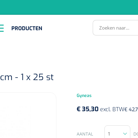
RODUCTEN
PRODUCTEN
Instrumenten
ADL &
EHBO &
Infrastructuu
Comfortzorg
Reanimatie
SULTATEN
 cm - 1 x 25 st
Gyneas
€ 35,30
excl. BTW
€ 42,7
1518857
lum - small/virgin
. 20 mm - 1 x 100 st
AANTAL
D