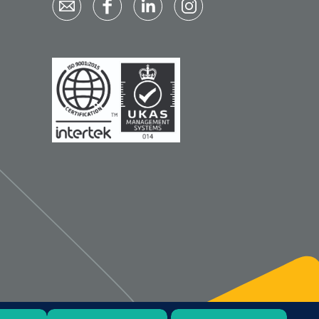
Qualiteam
1625789
RUBAN - breukband 4 banden
- 27 cm - L - 1 st
1016111
d schaar - gebogen -
omp - 14 cm - 1 st