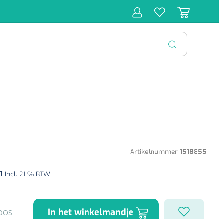
r
Behandeling
Diagnose
Monitoring
Chirurgie
SLUITEN
Artikelnummer
1518855
1
Incl. 21 % BTW
In het winkelmandje
OOS