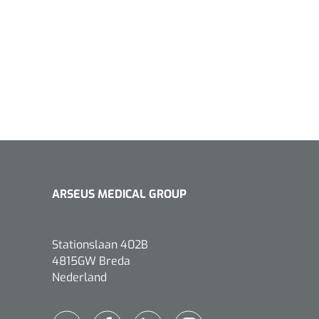
1533499
n clip - 13 cm - 1 st
Gyneas
1518880
Endobiopsie - standaard
ARSEUS MEDICAL GROUP
model CH9 - 1 x 25 st
1104114
border sacrum - 23 x
Stationslaan 402B
 x 5 st
4815GW Breda
Nederland