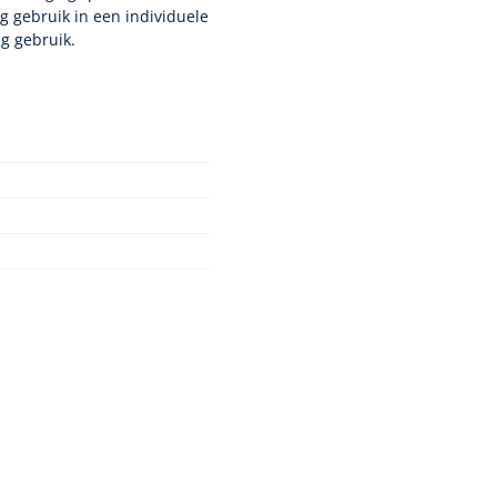
g gebruik in een individuele
ig gebruik.
Klasse Is
Nopa
1208566
Hysterometer Sims - niet
plooibaar - 32 cm - 1 st