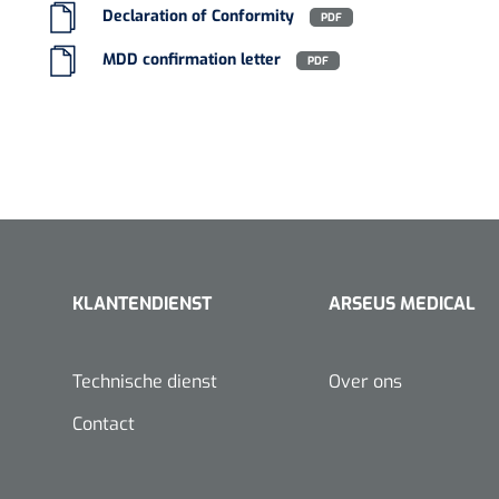
Declaration of Conformity
PDF
VACOped - 
(44-46) - 1 
MDD confirmation letter
PDF
PERMA-HAN
hechtdraad
KLANTENDIENST
ARSEUS MEDICAL
cm - FW502 
Technische dienst
Over ons
Contact