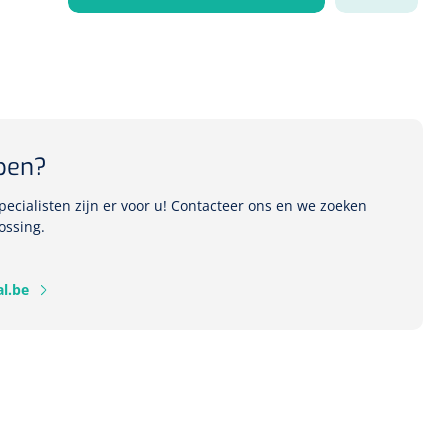
1541357
r Deb transparant -
oom - 1 st
pen?
ecialisten zijn er voor u! Contacteer ons en we zoeken
ossing.
l.be