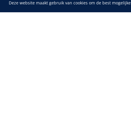
Deze website maakt gebruik van cookies om de best mogelijke
Home
Fysiotherapie & Revalidatie
Incontinentiezorg
Instrumenten
Maimed
MaiMed-por
ADL & Comfortzorg
15 x 9 cm - 
EHBO & Reanimatie
Infrastructuur
Behandeling
Diagnose
Monitoring
Chirurgie