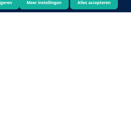
igeren
Meer instellingen
Alles accepteren
Bastos Viegas
1001396
Absorberende kompressen -
steriel - 20 x 20 cm - 1 x 30 st
1016397
ertrek - non woven -
 wit - 1 x 400 st
›
6
7