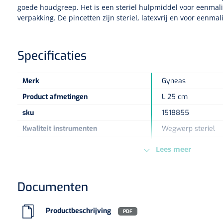
goede houdgreep. Het is een steriel hulpmiddel voor eenmali
verpakking. De pincetten zijn steriel, latexvrij en voor eenmal
Specificaties
Merk
Gyneas
Product afmetingen
L 25 cm
sku
1518855
Kwaliteit instrumenten
Wegwerp steriel
Type verpakking
Doos
Lees meer
Europese Regelgeving
MDD - 93/42/EEC - 
Documenten
Productbeschrijving
PDF