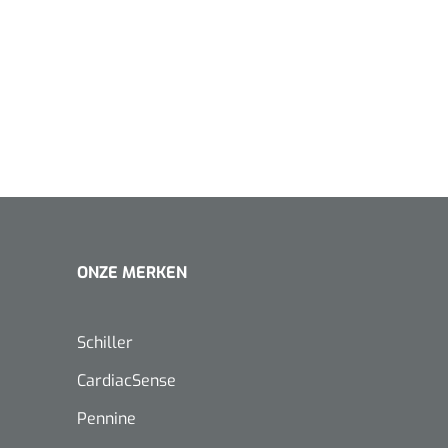
1620365
Evenup Sole - L
Nopa
st
Tang Colli
1007140
D™ silk
 3/0 - 16 mm - 75
ONZE MERKEN
- 1 st
Mölnlycke
Mölnlycke
1010460
Mepilex 
Mesalt® zoutverband - 7,5 x
Schiller
23 cm - 1
7,5 cm - steriel - 30 st
CardiacSense
Pennine