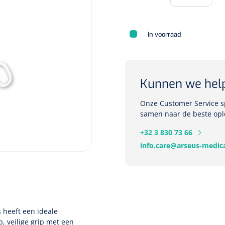
In voorraad
Deb Stoko
Dispense
wit - chr
Kunnen we hel
Nopa
1207664
Onze Customer Service sp
Vaatklem Pean - zonder
samen naar de beste opl
tanden - gebogen - 14 cm - 1 st
+32 3 830 73 66
info.care@arseus-medica
 heeft een ideale
, veilige grip met een