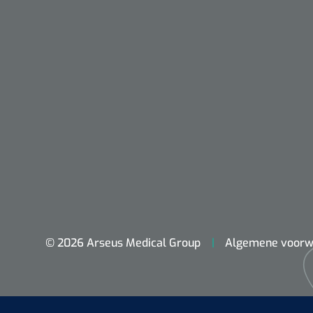
Nopa
© 2026 Arseus Medical Group
Algemene voorw
Metzenbaum
scherp sche