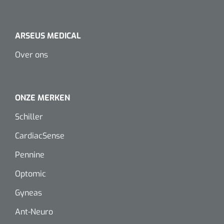
Dispenser Deb transparant - wit - chroom - 1 st
Douchetabouretten
Toiletverhogers
ARSEUS MEDICAL
Over ons
Toiletbeugels
Transferhulpmiddelen
ONZE MERKEN
Glijzeilen
Schiller
Draaischijven
CardiacSense
Pennine
Optomic
Gyneas
Ant-Neuro