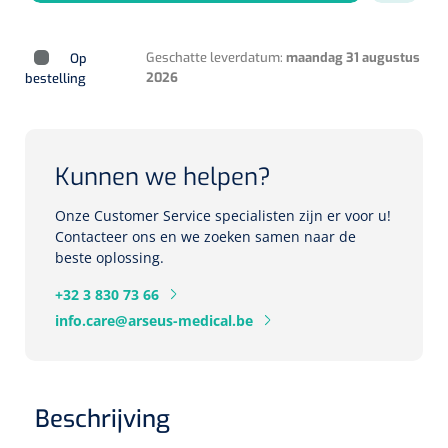
Herbruikbare curetten
Laser chirurgie
Massagetherapie
Holters
Geschatte leverdatum:
maandag 31 augustus
Op
Biopsie punch
Surgical suction
2026
bestelling
ECG's
Ouderen Comfortzorg
Verpleegdekens
Spirometers
Kunnen we helpen?
Warmtetherapie
Dopplers
Onze Customer Service specialisten zijn er voor u!
Fixatiemateriaal
Contacteer ons en we zoeken samen naar de
Foetale dopplers
beste oplossing.
Positioneringsmateriaal
Vasculaire dopplers
+32 3 830 73 66
info.care@arseus-medical.be
Aangepaste kledij
Foetale en Vasculaire dopplers
Diversen
Lichtdiagnostiek
Beschrijving
Verzwaringsdekens
Colposcopen