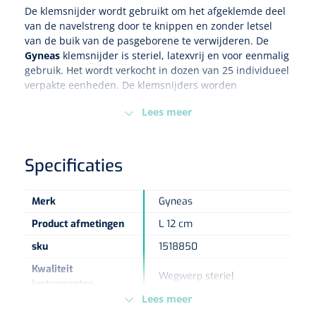
De klemsnijder wordt gebruikt om het afgeklemde deel
van de navelstreng door te knippen en zonder letsel
Eethulpmiddelen
Urologie
van de buik van de pasgeborene te verwijderen. De
Bestek
Gyneas
klemsnijder is steriel, latexvrij en voor eenmalig
gebruik. Het wordt verkocht in dozen van 25 individueel
verpakte eenheden. De klemsnijders worden
Eetplateau's
gesteriliseerd aan de hand van ethyleen oxide. Vrij van
Lees meer
latex.
Onderleggers
Slabben
Specificaties
Nopa
1207664
Vaatklem Pean - zonder tanden - gebogen - 14 cm - 1 st
Borden
Merk
Gyneas
Product afmetingen
L 12 cm
Drinkhulpmiddelen
sku
1518850
Opzetstukken voor bekers
Kwaliteit
Wegwerp steriel
instrumenten
Bekers
Lees meer
Type verpakking
Doos