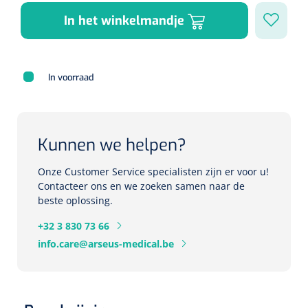
Herbruikbare curetten
Laser chirurgie
In het winkelmandje
Massagetherapie
Holters
Biopsie punch
Surgical suction
ECG's
Ouderen Comfortzorg
In voorraad
Verpleegdekens
Spirometers
Warmtetherapie
Kunnen we helpen?
Dopplers
Fixatiemateriaal
Foetale dopplers
Onze Customer Service specialisten zijn er voor u!
Contacteer ons en we zoeken samen naar de
Positioneringsmateriaal
Vasculaire dopplers
beste oplossing.
+32 3 830 73 66
Aangepaste kledij
Foetale en Vasculaire dopplers
info.care@arseus-medical.be
Diversen
Lichtdiagnostiek
Verzwaringsdekens
Colposcopen