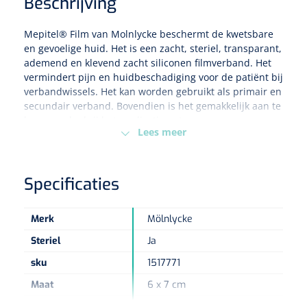
Beschrijving
Eethulpmiddelen
Urologie
Mepitel® Film van
Molnlycke
beschermt de kwetsbare
en gevoelige huid. Het is een zacht, steriel, transparant,
Bestek
ademend en klevend zacht siliconen filmverband. Het
vermindert pijn en huidbeschadiging voor de patiënt bij
Eetplateau's
verbandwissels. Het kan worden gebruikt als primair en
secundair verband. Bovendien is het gemakkelijk aan te
Onderleggers
brengen dankzij het applicatiesysteem.
Lees meer
Slabben
Nopa
1207664
Vaatklem Pean - zonder tanden - gebogen - 14 cm - 1 st
Specificaties
Borden
Merk
Mölnlycke
Drinkhulpmiddelen
Steriel
Ja
Opzetstukken voor bekers
sku
1517771
Maat
6 x 7 cm
Bekers
Type verpakking
Doos