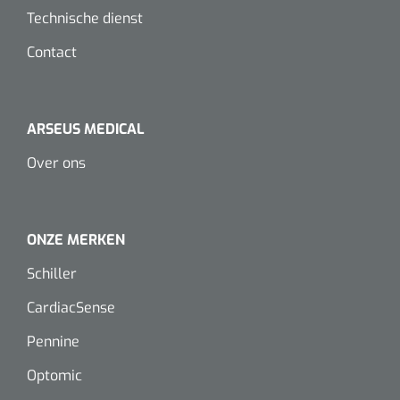
Dispenser Deb transparant - wit - chroom - 1 st
Douchetabouretten
Technische dienst
Contact
Toiletverhogers
Toiletbeugels
ARSEUS MEDICAL
Transferhulpmiddelen
Over ons
Glijzeilen
Draaischijven
ONZE MERKEN
Schiller
CardiacSense
Pennine
Optomic