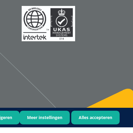
Qualiteam
1625789
RUBAN - breukband 4 banden
- 27 cm - L - 1 st
1016111
d schaar - gebogen -
omp - 14 cm - 1 st
igeren
Meer instellingen
Alles accepteren