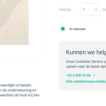
AANTAL
D
Deb Stoko
Dispense
In voorraad
wit - chr
Nopa
1207664
Kunnen we hel
Vaatklem Pean - zonder
tanden - gebogen - 14 cm - 1 st
Onze Customer Service sp
samen naar de beste opl
+32 3 830 73 66
info.care@arseus-medica
rvaardigd uit katoen,
en als ondersteuning en
waardoor de huid vrij kan