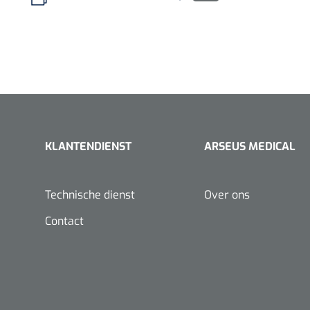
VACOped - 
(44-46) - 1 
KLANTENDIENST
ARSEUS MEDICAL
PERMA-HAN
hechtdraad
Technische dienst
Over ons
cm - FW502 
Contact