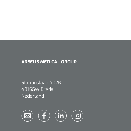
1533499
n clip - 13 cm - 1 st
ARSEUS MEDICAL GROUP
Gyneas
1518880
Endobiopsie - standaard
Stationslaan 402B
model CH9 - 1 x 25 st
4815GW Breda
1104114
border sacrum - 23 x
Nederland
 x 5 st