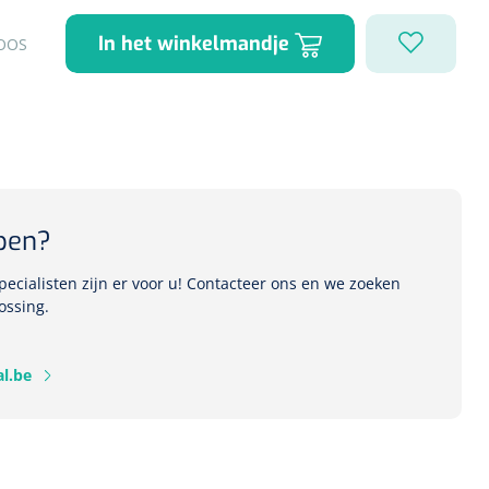
In het winkelmandje
OOS
1541357
r Deb transparant -
oom - 1 st
pen?
ecialisten zijn er voor u! Contacteer ons en we zoeken
ossing.
l.be