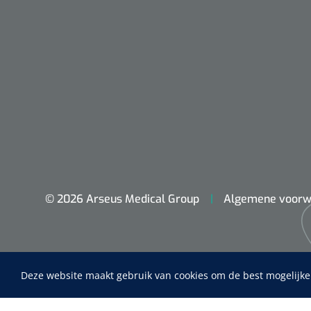
© 2026 Arseus Medical Group
Algemene voorw
Nopa
Metzenbaum
scherp sche
Deze website maakt gebruik van cookies om de best mogelijke
Home