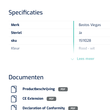
Specificaties
Merk
Bastos Viegas
Steriel
Ja
sku
1511028
Kleur
Rood - wit
Maat
15 cm x 4 m
Lees meer
Type verpakking
Doos
Europese Regelgeving
MDD - 93/42/EEC - K
Documenten
Productbeschrijving
PDF
CE Extension
PDF
Declaration of Conformity
PDF