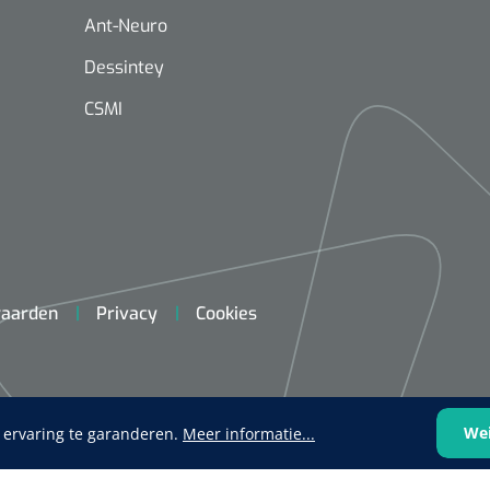
Ant-Neuro
Dessintey
CSMI
Mölnlycke
1603705
Mepilex® Ag - 20 x 50 cm - 2
st
aarden
Privacy
Cookies
Griffioen
Standaar
stomp/st
1572568
 schaar TUC recht
rp - 14,5 cm / 1 st
We
 ervaring te garanderen.
Meer informatie...