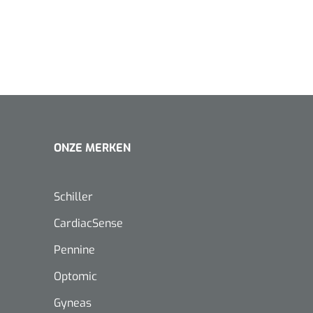
1620365
Evenup Sole - L
Nopa
st
Tang Colli
ONZE MERKEN
1007140
D™ silk
 3/0 - 16 mm - 75
Schiller
- 1 st
Mölnlycke
Mölnlycke
1010460
CardiacSense
Mepilex 
Mesalt® zoutverband - 7,5 x
23 cm - 1
7,5 cm - steriel - 30 st
Pennine
Optomic
Gyneas