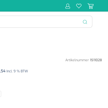
r
Behandeling
Diagnose
Monitoring
Chirurgie
SLUITEN
Artikelnummer
1511028
7,54
Incl. 9 % BTW