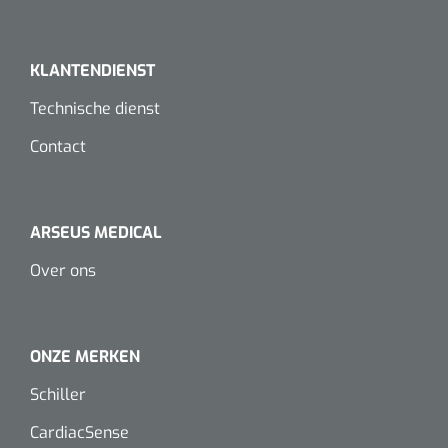
Koffiebekers
KLANTENDIENST
Badkamerhulpmiddelen
Technische dienst
Doucherolstoelen
Contact
Douchestoelen
Diversen badkamerhulpmiddelen
ARSEUS MEDICAL
Doucheramen
Over ons
Douchebrancard
ONZE MERKEN
Wandbeugels
Schiller
Toiletstoelen
CardiacSense
Deb Stoko
1541357