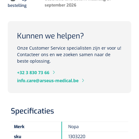
september 2026
bestelling
Herbruikbare curetten
Laser chirurgie
Massagetherapie
Holters
Biopsie punch
Surgical suction
ECG's
Ouderen Comfortzorg
Kunnen we helpen?
Verpleegdekens
Spirometers
Onze Customer Service specialisten zijn er voor u!
Contacteer ons en we zoeken samen naar de
Warmtetherapie
beste oplossing.
Dopplers
Fixatiemateriaal
+32 3 830 73 66
Foetale dopplers
info.care@arseus-medical.be
Positioneringsmateriaal
Vasculaire dopplers
Aangepaste kledij
Foetale en Vasculaire dopplers
Specificaties
Diversen
Lichtdiagnostiek
Merk
Nopa
Verzwaringsdekens
Colposcopen
sku
1303220