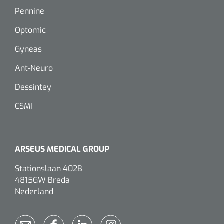
Dispenser Deb transparant - wit - chroom - 1 st
Douchetabouretten
Pennine
Optomic
Toiletverhogers
Gyneas
Toiletbeugels
Ant-Neuro
Dessintey
Transferhulpmiddelen
Glijzeilen
CSMI
Draaischijven
ARSEUS MEDICAL GROUP
Stationslaan 402B
4815GW Breda
Nederland