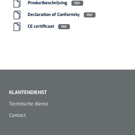
Productbeschrijving
PDF
Koffiebekers
Declaration of Conformity
PDF
Badkamerhulpmiddelen
CE certificaat
PDF
Doucherolstoelen
Douchestoelen
Diversen badkamerhulpmiddelen
Doucheramen
KLANTENDIENST
Douchebrancard
Technische dienst
Wandbeugels
Contact
Toiletstoelen
Deb Stoko
1541357