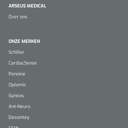
Dispenser Deb transparant - wit - chroom - 1 st
Douchetabouretten
ARSEUS MEDICAL
Over ons
Toiletverhogers
Toiletbeugels
ONZE MERKEN
Transferhulpmiddelen
Schiller
Glijzeilen
CardiacSense
Draaischijven
Pennine
Optomic
Gyneas
Ant-Neuro
Dessintey