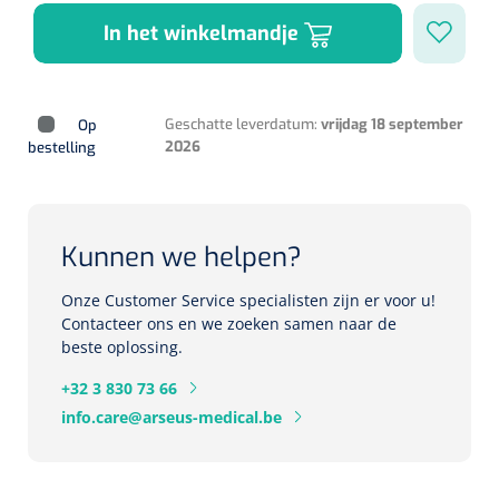
Herbruikbare curetten
Laser chirurgie
In het winkelmandje
Massagetherapie
Holters
Biopsie punch
Surgical suction
ECG's
Ouderen Comfortzorg
Geschatte leverdatum:
vrijdag 18 september
Op
Verpleegdekens
2026
bestelling
Spirometers
Warmtetherapie
Dopplers
Kunnen we helpen?
Fixatiemateriaal
Foetale dopplers
Onze Customer Service specialisten zijn er voor u!
Positioneringsmateriaal
Vasculaire dopplers
Contacteer ons en we zoeken samen naar de
beste oplossing.
Aangepaste kledij
Foetale en Vasculaire dopplers
+32 3 830 73 66
info.care@arseus-medical.be
Diversen
Lichtdiagnostiek
Verzwaringsdekens
Colposcopen