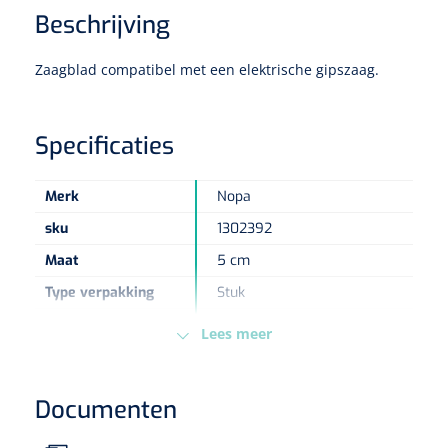
Beschrijving
Eethulpmiddelen
Urologie
Zaagblad compatibel met een elektrische gipszaag.
Bestek
Eetplateau's
Specificaties
Onderleggers
Merk
Nopa
Slabben
sku
1302392
Nopa
1207664
Vaatklem Pean - zonder tanden - gebogen - 14 cm - 1 st
Maat
5 cm
Borden
Type verpakking
Stuk
Europese
MDR - 2017/745/EU - Klasse
Lees meer
Drinkhulpmiddelen
Regelgeving
Ir
Opzetstukken voor bekers
Documenten
Bekers