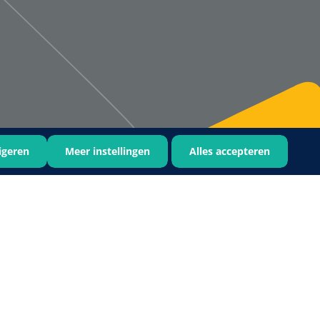
Qualiteam
1625789
RUBAN - breukband 4 banden
- 27 cm - L - 1 st
igeren
Meer instellingen
Alles accepteren
1016111
d schaar - gebogen -
omp - 14 cm - 1 st