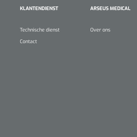
VACOped - 
KLANTENDIENST
ARSEUS MEDICAL
(44-46) - 1 
Technische dienst
Over ons
Contact
PERMA-HAN
hechtdraad
cm - FW502 