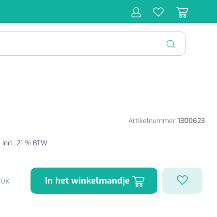
r
Behandeling
Diagnose
Monitoring
Chirurgie
SLUITEN
Artikelnummer
1300623
8
Incl. 21 % BTW
In het winkelmandje
TUK