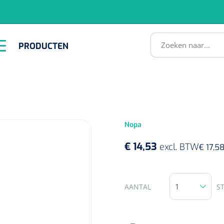
RODUCTEN
PRODUCTEN
Instrumenten
ADL &
EHBO &
Infrastructuu
Comfortzorg
Reanimatie
SULTATEN
Nopa
€ 14,53
excl. BTW
€ 17,5
1518857
AANTAL
S
lum - small/virgin
. 20 mm - 1 x 100 st