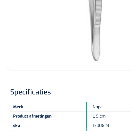
Diagnose
Monitoring
Chirurgie
Specificaties
Merk
Nopa
Product afmetingen
L 9 cm
sku
1300623