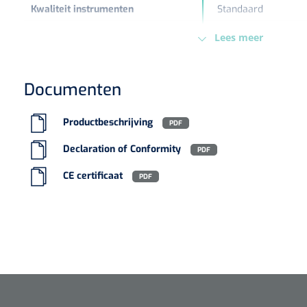
Kwaliteit instrumenten
Standaard
Type pincet
Epileerpincet
Lees meer
Type verpakking
Stuk
Vorm instrumenten
Recht
Documenten
Europese Regelgeving
MDR - 2017/745/EU -
Productbeschrijving
PDF
Declaration of Conformity
PDF
CE certificaat
PDF