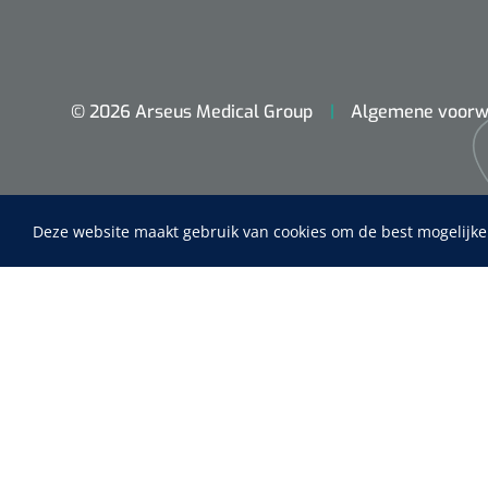
© 2026 Arseus Medical Group
Algemene voorw
Deze website maakt gebruik van cookies om de best mogelijke
Home
Fysiotherapie & Revalidatie
Incontinentiezorg
Nopa
Instrumenten
Metzenbaum
scherp sche
ADL & Comfortzorg
EHBO & Reanimatie