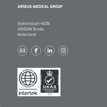
ARSEUS MEDICAL GROUP
1533499
n clip - 13 cm - 1 st
Stationslaan 402B
4815GW Breda
Nederland
Gyneas
1518880
Endobiopsie - standaard
model CH9 - 1 x 25 st
1104114
border sacrum - 23 x
 x 5 st