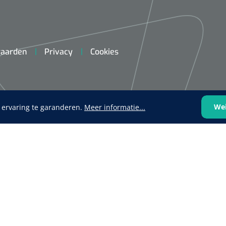
aarden
Privacy
Cookies
Mölnlycke
1603705
Mepilex® Ag - 20 x 50 cm - 2
st
We
 ervaring te garanderen.
Meer informatie...
Griffioen
Standaar
stomp/st
1572568
 schaar TUC recht
rp - 14,5 cm / 1 st