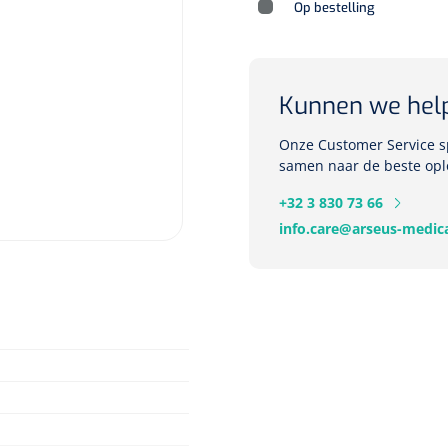
Op bestelling
Deb Stoko
Kunnen we hel
Dispense
wit - chr
Onze Customer Service sp
samen naar de beste opl
Nopa
1207664
+32 3 830 73 66
Vaatklem Pean - zonder
info.care@arseus-medica
tanden - gebogen - 14 cm - 1 st