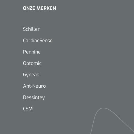
1620365
Evenup Sole - L
ONZE MERKEN
Nopa
st
Tang Colli
Schiller
CardiacSense
Pennine
Optomic
1007140
D™ silk
Gyneas
 3/0 - 16 mm - 75
Ant-Neuro
- 1 st
Mölnlycke
Mölnlycke
1010460
Mepilex 
Dessintey
Mesalt® zoutverband - 7,5 x
23 cm - 1
7,5 cm - steriel - 30 st
CSMI