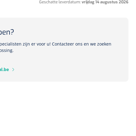
Geschatte leverdatum:
vrijdag 14 augustus 2026
1541357
pen?
r Deb transparant -
oom - 1 st
ecialisten zijn er voor u! Contacteer ons en we zoeken
ossing.
l.be