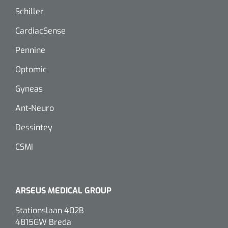
Dispenser Deb transparant - wit - chroom - 1 st
Douchetabouretten
Schiller
CardiacSense
Toiletverhogers
Pennine
Toiletbeugels
Optomic
Gyneas
Transferhulpmiddelen
Glijzeilen
Ant-Neuro
Dessintey
Draaischijven
CSMI
ARSEUS MEDICAL GROUP
Stationslaan 402B
4815GW Breda