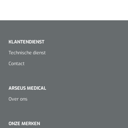
Koffiebekers
Badkamerhulpmiddelen
Doucherolstoelen
KLANTENDIENST
Douchestoelen
Technische dienst
Diversen badkamerhulpmiddelen
Contact
Doucheramen
ARSEUS MEDICAL
Douchebrancard
Over ons
Wandbeugels
Toiletstoelen
ONZE MERKEN
Deb Stoko
1541357