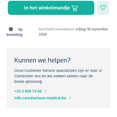
Herbruikbare curetten
Laser chirurgie
In het winkelmandje
Massagetherapie
Holters
Biopsie punch
Surgical suction
ECG's
Ouderen Comfortzorg
Geschatte leverdatum:
vrijdag 18 september
Op
Verpleegdekens
2026
bestelling
Spirometers
Warmtetherapie
Dopplers
Kunnen we helpen?
Fixatiemateriaal
Foetale dopplers
Onze Customer Service specialisten zijn er voor u!
Positioneringsmateriaal
Vasculaire dopplers
Contacteer ons en we zoeken samen naar de
beste oplossing.
Aangepaste kledij
Foetale en Vasculaire dopplers
+32 3 830 73 66
info.care@arseus-medical.be
Diversen
Lichtdiagnostiek
Verzwaringsdekens
Colposcopen